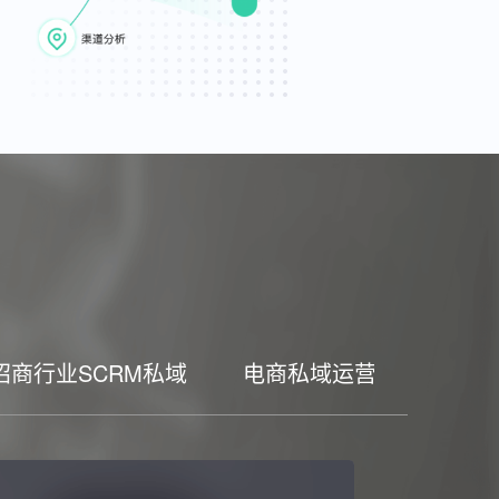
招商行业SCRM私域
电商私域运营工具
家