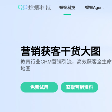
跳
螳螂科技
螳螂Agent
至
内
容
营销获客干货大图
教育行业CRM营销引流，高效获客全生
地图
免费试用
获取营销资料