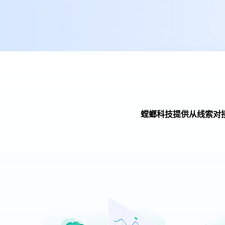
螳螂科技提供从线索对
螳螂营销云
渠道统一管理