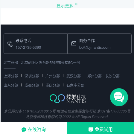
显示更多
联系电话
商务合作
157-2735-5390
bd@bjmantis.com
北京总部
北京朝阳区将台路5号院5号楼5C一层
上海分部
深圳分部
广州分部
武汉分部
郑州分部
长沙分部
山东分部
成都分部
重庆分部
石家庄分部
京公网安备 11010502048015号
增值电信业务经营许可证
京ICP备17003386号
北京螳螂科技有限公司 2022 © All Rights Reserved.
在线咨询
免费试用