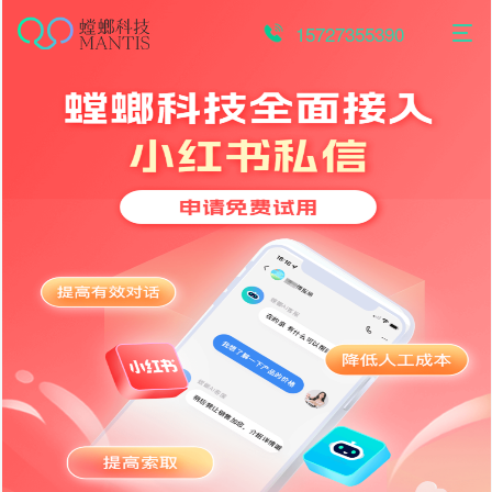
跳
至
15727355390
内
容