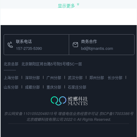
显示更多
联系电话
商务合作
157-2735-5390
bd@bjmantis.com
北京总部
北京朝阳区将台路5号院5号楼5C一层
上海分部
深圳分部
广州分部
武汉分部
郑州分部
长沙分部
山东分部
成都分部
重庆分部
石家庄分部
京公网安备 11010502048015号
增值电信业务经营许可证
京ICP备17003386号
北京螳螂科技有限公司 2022 © All Rights Reserved.