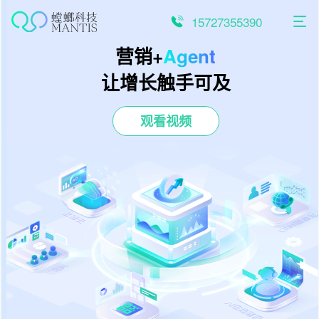
跳
至
15727355390
内
容
营销+
Agent
让增长触手可及
观看视频