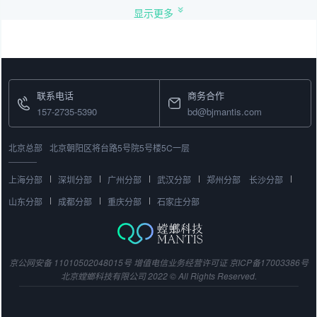
显示更多
联系电话
商务合作
157-2735-5390
bd@bjmantis.com
北京总部
北京朝阳区将台路5号院5号楼5C一层
上海分部
深圳分部
广州分部
武汉分部
郑州分部
长沙分部
山东分部
成都分部
重庆分部
石家庄分部
京公网安备 11010502048015号
增值电信业务经营许可证
京ICP备17003386号
北京螳螂科技有限公司 2022 © All Rights Reserved.