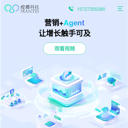
跳
至
15727355390
内
容
营销+
Agent
让增长触手可及
观看视频