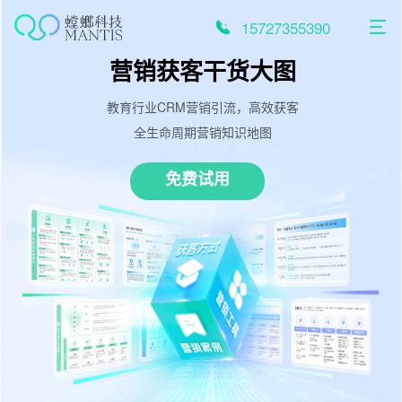
跳
至
15727355390
内
容
营销获客干货大图
教育行业CRM营销引流，高效获客
全生命周期营销知识地图
免费试用