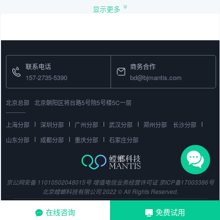
显示更多
联系电话
商务合作
157-2735-5390
bd@bjmantis.com
北京总部
北京朝阳区将台路5号院5号楼5C一层
上海分部
深圳分部
广州分部
武汉分部
郑州分部
长沙分部
山东分部
成都分部
重庆分部
石家庄分部
京公网安备 11010502048015号
增值电信业务经营许可证
京ICP备17003386号
北京螳螂科技有限公司 2022 © All Rights Reserved.
在线咨询
免费试用