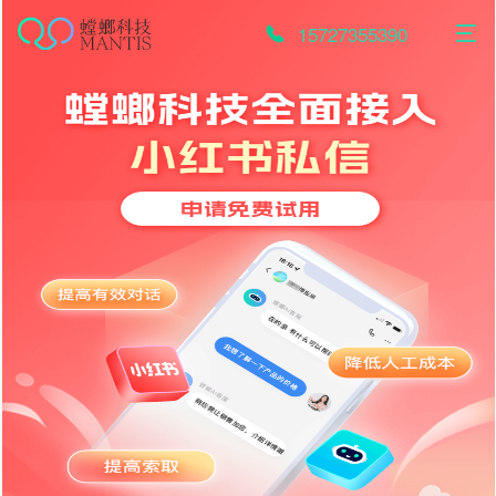
跳
至
15727355390
内
容