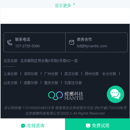
显示更多
联系电话
商务合作
157-2735-5390
bd@bjmantis.com
北京总部
北京朝阳区将台路5号院5号楼5C一层
上海分部
深圳分部
广州分部
武汉分部
郑州分部
长沙分部
山东分部
成都分部
重庆分部
石家庄分部
京公网安备 11010502048015号
增值电信业务经营许可证
京ICP备17003386号
北京螳螂科技有限公司 2022 © All Rights Reserved.
在线咨询
免费试用