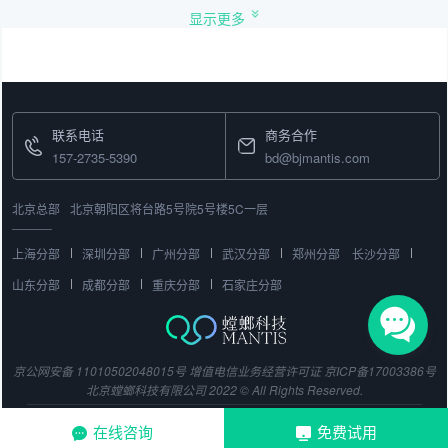
显示更多
联系电话
商务合作
157-2735-5390
bd@bjmantis.com
北京总部
北京朝阳区将台路5号院5号楼5C一层
上海分部
深圳分部
广州分部
武汉分部
郑州分部
长沙分部
山东分部
成都分部
重庆分部
石家庄分部
京公网安备 11010502048015号
增值电信业务经营许可证
京ICP备17003386号
北京螳螂科技有限公司 2022 © All Rights Reserved.
在线咨询
免费试用