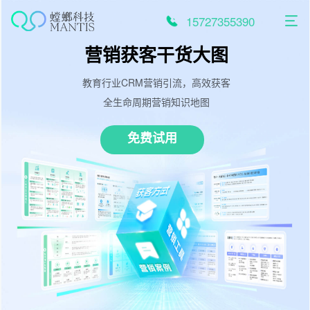
跳
至
15727355390
内
容
营销获客干货大图
教育行业CRM营销引流，高效获客
全生命周期营销知识地图
免费试用