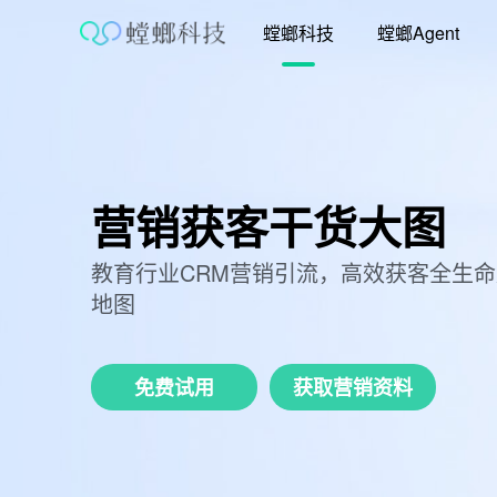
跳
螳螂科技
螳螂Agent
至
内
容
营销获客干货大图
教育行业CRM营销引流，高效获客全生
地图
免费试用
获取营销资料