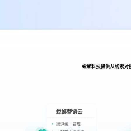
螳螂科技提供从线索对
螳螂营销云
渠道统一管理