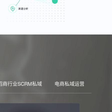
招商行业SCRM私域
电商私域运营工具
家