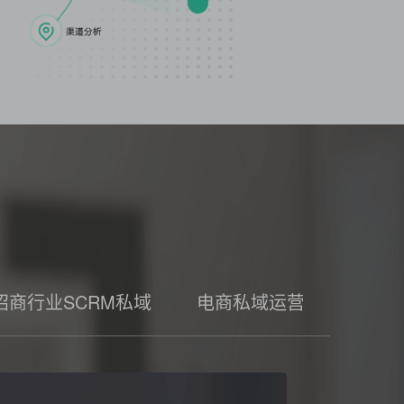
招商行业SCRM私域
电商私域运营工具
家