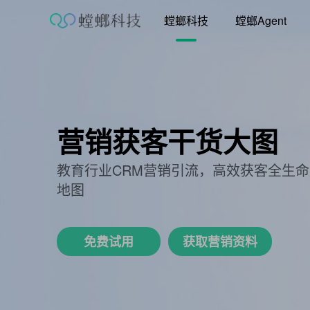
跳
螳螂科技
螳螂Agent
至
内
容
营销+
Agent
让增长触手可及
【企业级】AI营销解决方案服务商
免费试用
观看视频