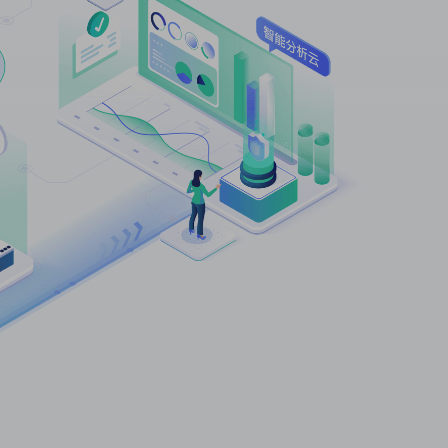
群
件
统工