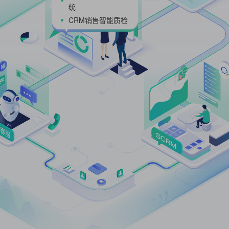
SCRM企微社
全平台活码引流软
SCRM私域运营系
具
客户挖掘分层管理
私域直播课