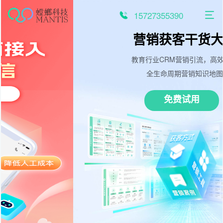
跳
至
15727355390
内
容
营销获客干货大图
教育行业CRM营销引流，高效获客
全生命周期营销知识地图
免费试用