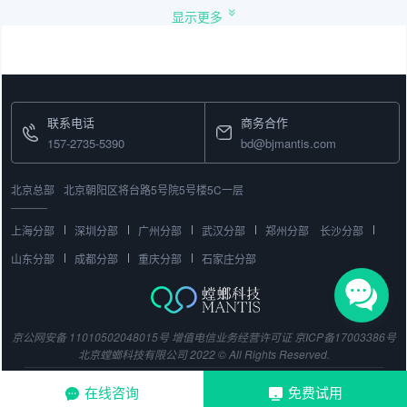
显示更多
联系电话
商务合作
157-2735-5390
bd@bjmantis.com
北京总部
北京朝阳区将台路5号院5号楼5C一层
上海分部
深圳分部
广州分部
武汉分部
郑州分部
长沙分部
山东分部
成都分部
重庆分部
石家庄分部
京公网安备 11010502048015号
增值电信业务经营许可证
京ICP备17003386号
北京螳螂科技有限公司 2022 © All Rights Reserved.
在线咨询
免费试用