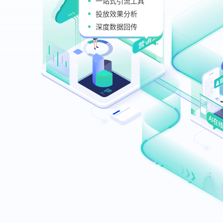
一站式引流工具
A
投放效果分析
全
深度数据回传
人
多
专