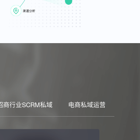
招商行业SCRM私域
电商私域运营工具
家