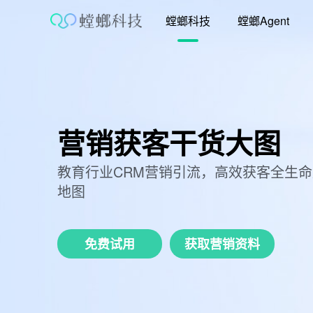
跳
螳螂科技
螳螂Agent
至
内
容
营销获客干货大图
教育行业CRM营销引流，高效获客全生
地图
免费试用
获取营销资料