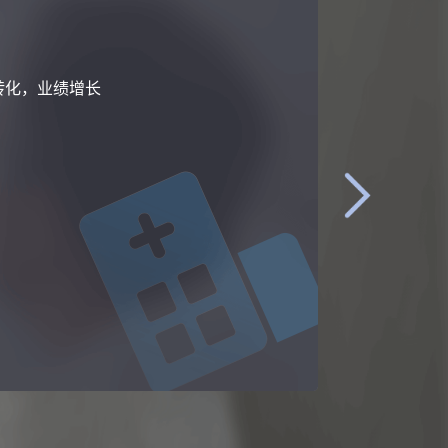
效果
率
效率飙升