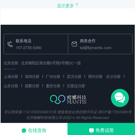
显示更多
联系电话
商务合作
157-2735-5390
bd@bjmantis.com
北京总部
北京朝阳区将台路5号院5号楼5C一层
上海分部
深圳分部
广州分部
武汉分部
郑州分部
长沙分部
山东分部
成都分部
重庆分部
石家庄分部
京公网安备 11010502048015号
增值电信业务经营许可证
京ICP备17003386号
北京螳螂科技有限公司 2022 © All Rights Reserved.
在线咨询
免费试用