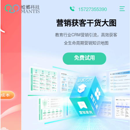
跳
至
15727355390
内
容
营销获客干货大图
教育行业CRM营销引流，高效获客
全生命周期营销知识地图
免费试用