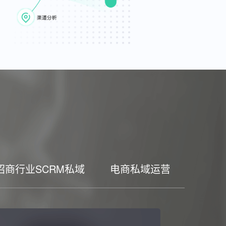
招商行业SCRM私域
电商私域运营工具
家