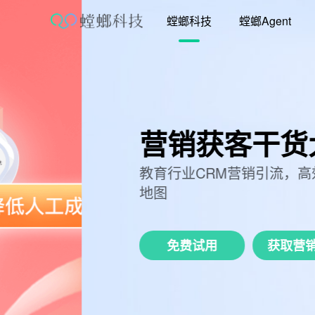
跳
螳螂科技
螳螂Agent
至
内
容
营销获客干货大图
教育行业CRM营销引流，高效获客全生
地图
免费试用
获取营销资料