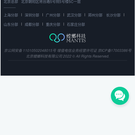
北京总部
北京朝阳区将台路5号院5号楼5C一层
上海分部
深圳分部
广州分部
武汉分部
郑州分部
长沙分部
山东分部
成都分部
重庆分部
石家庄分部
京公网安备 11010502048015号
增值电信业务经营许可证
京ICP备17003386号
北京螳螂科技有限公司 2022 © All Rights Reserved.