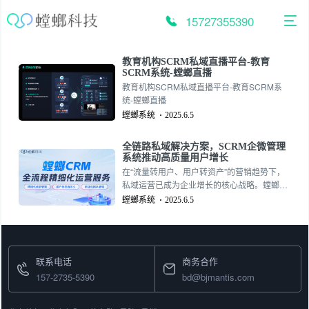
跳
至
15727355390
内
容
教育机构SCRM私域直播平台-教育
SCRM系统-螳螂直播
教育机构SCRM私域直播平台-教育SCRM系
统-螳螂直播
螳螂系统
2025.6.5
全链路私域解决方案，SCRM企微管理
系统推动高质量用户增长
在“流量转用户、用户转资产”的营销趋势下，
私域运营已成为企业增长的核心战略。螳螂科
技推出的一站式SCRM企微管理系统，融合了
螳螂系统
2025.6.5
私域直播系统与社交裂变能力，成为企业构建
私域流量池的首选工具。教育SCRM系统、教
育CRM、企微CRM、企微SCRM系统
联系电话
商务合作
157-2735-5390
bd@bjmantis.com