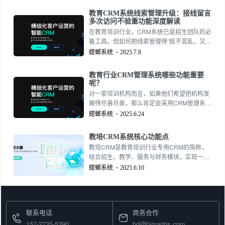
级：现场咨询模块支持自定义查询和动态列导
教育CRM系统线索管理升级：接线留言
出，招生管理更高效
多次访问不验重功能深度解读
在教育培训行业，CRM系统已是招生团队的必
备工具。但如何把线索管理得“既不混乱，又不
遗漏”，一直是行业头疼的问题。为了解决这个
螳螂系统
2025.7.8
难题，螳螂教育CRM系统全新上线了“接线、
留言线索多次访问可设置为不验重”功能，让线
教育行业CRM管理系统哪些功能重要
索管理更加灵活、实用。
呢？
对一家培训机构而言，如果他们希望把机构发
展得尽善尽美，那么肯定会采用CRM管理系
统。当今许多教育机构中，他们都会采用这一
螳螂系统
2025.6.24
制度，随着时间的推移，这一制度也成为教育
机构的重要组成部分。也许有人会问，什么样
教培CRM系统核心功能点
的教育行业CRM管理系统比较好？
教培CRM是教育培训行业专用CRM的简称，
结合招生、教学、服务与财务模块，实现一体
化管理。教培CRM系统核心功能点教培CRM-
螳螂系统
2025.6.10
教培 CRM系统
联系电话
商务合作
157-2735-5390
bd@bjmantis.com