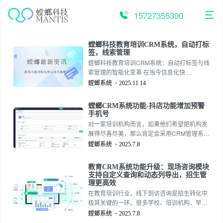
跳
至
15727355390
内
容
螳螂科技教育培训CRM系统，自动打标
签，线索管理
螳螂科技教育培训CRM系统：自动打标签与线
索管理的智能化变革 在当今信息化快 …
螳螂系统
2025.11.14
螳螂CRM系统功能-抖店功能增加预警
手机号
对一家培训机构而言，如果他们希望把机构发
展得尽善尽美，那么肯定会采用CRM管理系
统。当今许多教育机构中，他们都会采用这一
螳螂系统
2025.7.8
制度，随着时间的推移，这一制度也成为教育
机构的重要组成部分。也许有人会问，什么样
教育CRM系统功能升级：现场咨询模块
的教育行业CRM管理系统比较好？
支持自定义查询和动态列导出，招生管
理更高效
在教育培训行业，线下到访咨询是招生转化中
极其关键的一环。很多学校、培训机构、早教
中心都会用教育CRM系统来管理到访客户、记
螳螂系统
2025.7.8
录跟进、安排试听课。教育CRM系统功能升