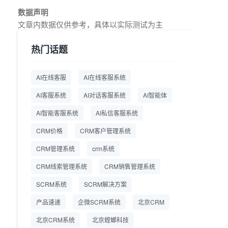
教育AI在线客服怎么选？螳
2026.7.17
数据声明
螂系统专为K12/职业教育/
文章内数据仅供参考，具体以实际测试为主
素质教育定制，获客+服务
+转化一体化
热门话题
从线索清洗到预约成交：螳
2026.7.16
螂科技销售AI智能体覆盖售
AI在线客服
AI在线客服系统
前全流程
AI客服系统
AI对话客服系统
AI智能体
一站式SCRM系统企微解决
2026.7.14
方案 打通私域营销全流程
AI智能客服系统
AI私信客服系统
CRM价格
CRM客户管理系统
商用SCRM系统企微工具
2026.7.14
自动拓客运维 降低运营成
CRM管理系统
crm系统
本
CRM线索管理系统
CRM销售管理系统
SCRM系统企微版 适配企
2026.7.14
业微信 私域用户精细化管
SCRM系统
SCRM解决方案
理
产品速递
企微SCRM系统
北京CRM
教育CRM系统怎么选？螳
2026.7.10
北京CRM系统
北京螳螂科技
螂教育CRM助力教培机构