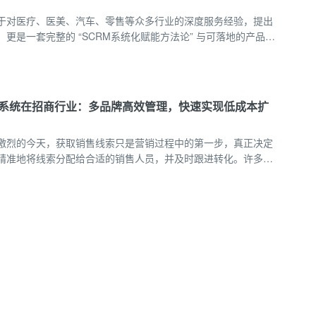
于对医疗、医美、汽车、零售等众多行业的深度服务经验，提出
更是一套完整的 “SCRM系统化赋能方法论” 与可落地的产品矩
百业构建可持续的深度客户关系。
M系统在招商行业：多品牌高效管理，快速实现低成本扩
激烈的今天，获取销售线索只是营销过程中的第一步，真正决定
精准地将线索分配给合适的销售人员，并及时跟进转化。许多教
困境：花费大量预算获得的销售线索，因为分配不及时或分配不
、跟进混乱，最终错失成交机会。