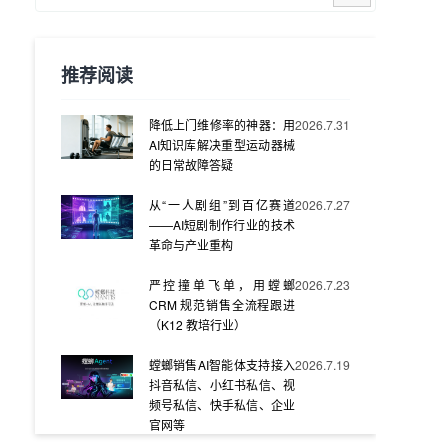
推荐阅读
降低上门维修率的神器：用
2026.7.31
AI知识库解决重型运动器械
的日常故障答疑
从“一人剧组”到百亿赛道
2026.7.27
——AI短剧制作行业的技术
革命与产业重构
严控撞单飞单，用螳螂
2026.7.23
CRM 规范销售全流程跟进
（K12 教培行业）
螳螂销售AI智能体支持接入
2026.7.19
抖音私信、小红书私信、视
频号私信、快手私信、企业
官网等