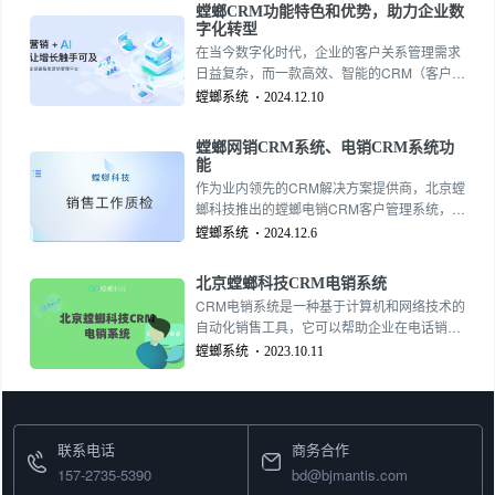
螳螂CRM功能特色和优势，助力企业数
率，还能助力企业实现全方位的客户精细化管
字化转型
理。
在当今数字化时代，企业的客户关系管理需求
日益复杂，而一款高效、智能的CRM（客户关
系管理）系统无疑是企业实现数字化转型的重
螳螂系统
2024.12.10
要工具。作为业内领先的CRM产品，螳螂
CRM凭借其独特的功能和显著的优势，已成为
螳螂网销CRM系统、电销CRM系统功
众多企业的首选解决方案。本文将从功能特色
能
与系统优势两大方面，深入解析螳螂CRM为何
作为业内领先的CRM解决方案提供商，北京螳
能够助力企业优化客户管理、提升竞争力。
螂科技推出的螳螂电销CRM客户管理系统，为
企业提供了一套完善的客户管理和销售流程优
螳螂系统
2024.12.6
化工具。本文将详细介绍螳螂电销CRM系统的
核心功能及其在提升电销团队效率和业绩方面
北京螳螂科技CRM电销系统
的优势。
CRM电销系统是一种基于计算机和网络技术的
自动化销售工具，它可以帮助企业在电话销售
过程中提高效率、降低成本、提升客户满意度
螳螂系统
2023.10.11
和销售额。
联系电话
商务合作
157-2735-5390
bd@bjmantis.com