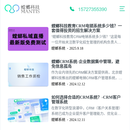
跳
至
15727355390
内
容
螳螂科技教育CRM电销系统多少钱？一
套值得投资的招生解决方案
“螳螂科技教育CRM电销系统多少钱？”这是每
一位开始关注数字化招生管理的机构负责人最
直接的问题。然而，价格本身是一个多维度的
螳螂系统
2025.9.18
概念，螳螂科技CRM系统它取决于功能范围、
坐席数量、部署方式和服务周期。螳螂系统更
螳螂CRM系统-企业数据集中管理，避
关键的是，我们需要跳出“成本”视角，从“投资
免信息孤岛
回报（ROI）”的角度来审视这笔投入。免费试
作为业内领先的CRM解决方案提供商，北京螳
用电话：15727355390
螂科技推出的螳螂电销CRM客户管理系统，为
企业提供了一套完善的客户管理和销售流程优
螳螂系统
2024.12.12
化工具。本文将详细介绍螳螂电销CRM系统的
核心功能及其在提升电销团队效率和业绩方面
如何选择合适的CRM系统？-CRM客户
的优势。
管理系统
在数字化转型浪潮中，CRM（客户关系管理）
系统已成为企业提升客户管理能力、优化业务
流程的重要工具。尤其是在北京这样商业环境
螳螂系统
2024.12.11
高度竞争的城市，企业选择一款功能强大、定
制化能力强的CRM系统，不仅可以提升销售效