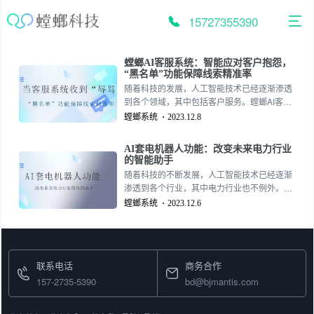
跳
至
15727355390
内
容
螳螂AI客服系统：智能应对客户抱怨，
“黑名单”功能保障线索精准率
随着科技的发展，人工智能技术已经逐渐渗透
到各个领域，其中包括客户服务。螳螂AI客服
系统作为一款先进的智能客服工具，不仅能够
螳螂系统
2023.12.8
有效提高客户服务效率，还能在面对客户的抱
怨和不满时，采取智能的方式进行应对。更值
AI套电机器人功能：改变未来电力行业
得一提的是，该系统还配备了黑名单功能，以
的智能助手
确保服务质量。
随着科技的不断发展，人工智能技术已经逐渐
渗透到各个行业，其中电力行业也不例外。近
年来，AI套电机器人作为一种新型的智能化设
螳螂系统
2023.12.6
备，正逐步改变着电力行业的传统工作方式，
为电力企业带来了更高效、更安全、更环保的
解决方案。那么，AI套电机器人具有哪些功能
呢？本文将为您详细介绍。
联系电话
商务合作
157-2735-5390
bd@bjmantis.com