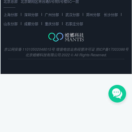
北京总部
北京朝阳区将台路5号院5号楼5C一层
上海分部
深圳分部
广州分部
武汉分部
郑州分部
长沙分部
山东分部
成都分部
重庆分部
石家庄分部
京公网安备 11010502048015号
增值电信业务经营许可证
京ICP备17003386号
北京螳螂科技有限公司 2022 © All Rights Reserved.