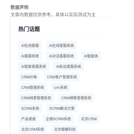
教育AI在线客服怎么选？螳
2026.7.17
数据声明
螂系统专为K12/职业教育/
文章内数据仅供参考，具体以实际测试为主
素质教育定制，获客+服务
+转化一体化
热门话题
从线索清洗到预约成交：螳
2026.7.16
螂科技销售AI智能体覆盖售
AI在线客服
AI在线客服系统
前全流程
AI客服系统
AI对话客服系统
AI智能体
一站式SCRM系统企微解决
2026.7.14
方案 打通私域营销全流程
AI智能客服系统
AI私信客服系统
CRM价格
CRM客户管理系统
商用SCRM系统企微工具
2026.7.14
自动拓客运维 降低运营成
CRM管理系统
crm系统
本
CRM线索管理系统
CRM销售管理系统
SCRM系统企微版 适配企
2026.7.14
业微信 私域用户精细化管
SCRM系统
SCRM解决方案
理
产品速递
企微SCRM系统
北京CRM
教育CRM系统怎么选？螳
2026.7.10
北京CRM系统
北京螳螂科技
螂教育CRM助力教培机构