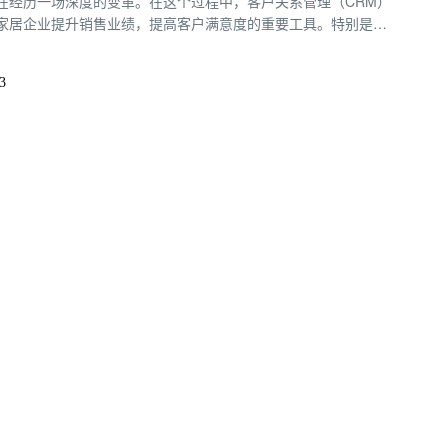
在经历一场深度的变革。在这个过程中，客户关系管理（CRM）
家居企业提升销售业绩，提高客户满意度的重要工具。特别是家
统，它以其独特的功能和优势，正在为家居行业的发展注入新的活
3