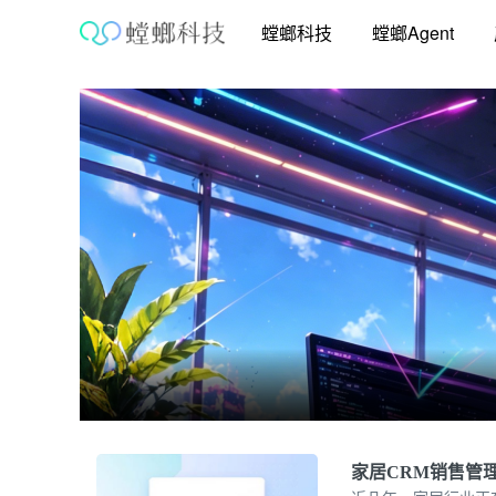
跳
螳螂科技
螳螂Agent
至
内
容
家居CRM销售管