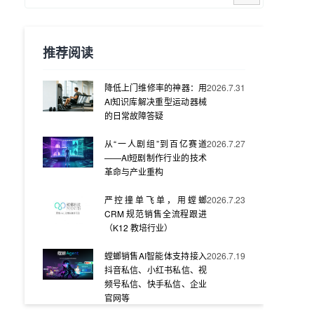
推荐阅读
降低上门维修率的神器：用
2026.7.31
AI知识库解决重型运动器械
的日常故障答疑
从“一人剧组”到百亿赛道
2026.7.27
——AI短剧制作行业的技术
革命与产业重构
严控撞单飞单，用螳螂
2026.7.23
CRM 规范销售全流程跟进
（K12 教培行业）
螳螂销售AI智能体支持接入
2026.7.19
抖音私信、小红书私信、视
频号私信、快手私信、企业
官网等