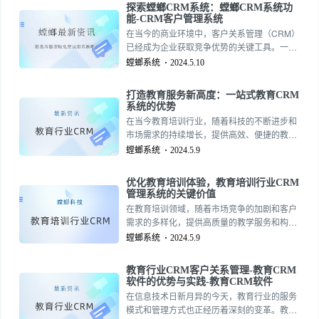
探索螳螂CRM系统：螳螂CRM系统功
系统”凭借其全面而精细的功能特性，成为业内
能-CRM客户管理系统
领先的CRM解决方案之一157-2735-5390
在当今的商业环境中，客户关系管理（CRM）
已经成为企业获取竞争优势的关键工具。一个
高效、智能的CRM系统能够帮助企业更好地理
螳螂系统
2024.5.10
解客户需求，提升服务质量，增强客户满意
度，从而推动销售增长和市场份额的扩大。在
打造教育服务新高度：一站式教育CRM
这一背景下，“螳螂CRM系统”凭借其全面而精
系统的优势
细的功能特性，成为的CRM解决方案之一。
在当今教育培训行业，随着科技的不断进步和
157-2735-5390
市场需求的持续增长，提供高效、便捷的教学
服务已经成为教育机构发展的必然趋势。一站
螳螂系统
2024.5.9
式教育CRM（Customer Relationship
Management，客户关系管理）系统作为教育
优化教育培训体验，教育培训行业CRM
服务创新的代表，正逐渐成为推动教育培训机
管理系统的关键价值
构提升服务质量和市场竞争力的关键工具157-
在教育培训领域，随着市场竞争的加剧和客户
2735-5390157-2735-5390
需求的多样化，提供高质量的教学服务和构建
有效的客户关系已成为教育机构成功的关键。
螳螂系统
2024.5.9
157-2735-5390
教育行业CRM客户关系管理-教育CRM
软件的优势与实践-教育CRM软件
在信息技术日新月异的今天，教育行业的服务
模式和管理方式也正经历着深刻的变革。教育