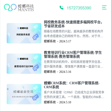
跳
至
15727355390
内
容
网校教务系统-快速搭建多端网校平台，
节省研发成本
随着在线教育的兴起，越来越多的教育机构开
始考虑搭建自己的网校平台。然而，对于许多
中小型机构来说，高昂的研发成本和复杂的技
螳螂系统
2024.5.17
术难题常常成为他们面临的难题。如何解决这
个问题呢？答案就是快速搭建螳螂网校教务平
教育培训行业CRM客户管理系统-学生
台。157-2735-5390
管理系统-教务管理系统
在教育培训机构中，如何高效管理学员信息、
提升服务质量、增强客户满意度一直是行业内
关注的重点。随着科技的发展，越来越多的教
螳螂系统
2024.5.16
育机构开始引入CRM客户管理系统来解决这些
问题。其中，教育培训行业CRM客户管理系统
螳螂CRM系统：CRM客户管理系统-
以其独特的功能和优势，成为众多机构的首
CRM系统
选。157-2735-5390
客户关系管理（CRM）已经成为企业获取竞争
优势的关键工具。一个高效、智能的CRM系统
能够帮助企业更好地理解客户需求，提升服务
螳螂系统
2024.5.10
质量，增强客户满意度，从而推动销售增长和
市场份额的扩大。在这一背景下，“螳螂CRM