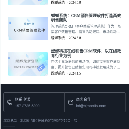
CRM软件（Customer Relationship
螳螂系统
2024.5.9
Management，客户关系管理软件）作为一款
专为教育行业设计的管理工具，正逐渐成为教
螳螂系统：CRM销售管理软件打造高效
育机构提升服务质量、增强学生满意度和提高
销售团队
管理效率的重要手段157-2735-5390
管理系统CRM（客户关系管理系统）作为一款
集客户数据管理、销售活动跟踪、市场活动分
析等多功能于一体的销售管理软件，已经成为
螳螂系统
2024.5.8
企业提升销售业绩、增强客户服务质量的重要
工具157-2735-5390
螳螂科技在线销售CRM软件：以在线教
育行业为例
在这个竞争激烈的市场中，如何提高客户满意
度、提升销售业绩和实现可持续发展成为了各
大在线教育企业亟待解决的问题。而螳螂科技
螳螂系统
2024.1.5
在线销售CRM软件正是为解决这些问题而生的
一款强大工具。
联系电话
商务合作
157-2735-5390
bd@bjmantis.com
北京总部
北京朝阳区将台路5号院5号楼5C一层