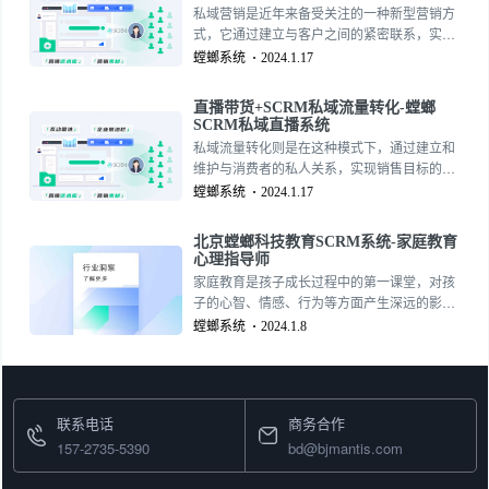
关键步骤。
私域营销是近年来备受关注的一种新型营销方
式，它通过建立与客户之间的紧密联系，实现
客户忠诚度的提升和销售额的增长。然而，许
螳螂系统
2024.1.17
多企业在尝试私域营销时发现，这并不是一件
容易的事情。那么，私域营销究竟难在哪里
直播带货+SCRM私域流量转化-螳螂
呢？
SCRM私域直播系统
私域流量转化则是在这种模式下，通过建立和
维护与消费者的私人关系，实现销售目标的一
种策略。本文将以“直播带货+SCRM私域流量
螳螂系统
2024.1.17
转化”，探讨如何将这两种模式结合起来，提高
电商的销售业绩。
北京螳螂科技教育SCRM系统-家庭教育
心理指导师
家庭教育是孩子成长过程中的第一课堂，对孩
子的心智、情感、行为等方面产生深远的影
响。然而，面对复杂的家庭教育问题，许多家
螳螂系统
2024.1.8
长往往感到无所适从。为了帮助家长更好地进
行家庭教育，北京螳螂科技推出了一款名为“家
庭教育心理指导师”的SCRM系统。
联系电话
商务合作
157-2735-5390
bd@bjmantis.com