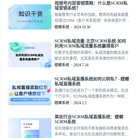
视频号内容营销策略：什么是SCRM私
域营销系统？
随着教育行业竞争的加剧，教育机构越来越重
视通过CRM（客户关系管理）系统来提升学员
管理和销售管理的效率。2024年最新版的教育
螳螂系统
2024.10.30
CRM软件在功能上进行了全面升级，特别是在
学员管理和销售管理方面引入了多项新功能和
SCRM私域流量-北京SCRM系统-如何
改进措施。以下是对这些新功能的详细介绍：
利用SCRM私域流量系统赢得客户
在数字化营销的浪潮中，私域流量的概念逐渐
被企业所重视，尤其是在竞争激烈的市场环境
中。在这个过程中，SCRM（Social
螳螂系统
2024.7.24
Customer Relationship Management）系统
如同一把利剑，帮助品牌建立高效的用户管理
SCRM私域直播系统如何公转私？-螳螂
体系，提升客户忠诚度与转化率。本文将详细
私域直播系统
介绍如何通过SCRM私域流量系统在北京市场
直播行业已经成为了一个新的商业模式。在这
实现品牌的快速增长。
个行业中，SCRM私域直播系统作为一种新兴
的营销工具，正在逐渐被越来越多的企业和个
螳螂系统
2024.2.2
人所接受和使用。那么，SCRM私域直播系统
如何公转私呢？这是我们今天要探讨的问题。
美妆行业SCRM私域直播系统：螳螂
SCRM系统
现在随着社会环境的不断发展和消费者需求的
多样化，美妆行业也在迅速的进行创新和变