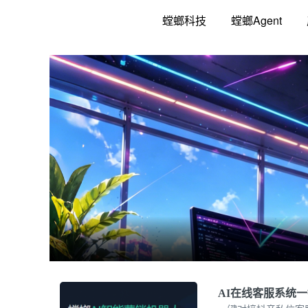
跳
螳螂科技
螳螂Agent
至
内
容
AI在线客服系统