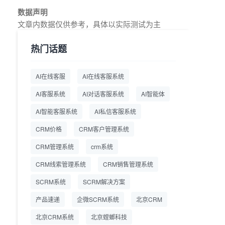
教育AI在线客服怎么选？螳
2026.7.17
数据声明
螂系统专为K12/职业教育/
文章内数据仅供参考，具体以实际测试为主
素质教育定制，获客+服务
+转化一体化
热门话题
从线索清洗到预约成交：螳
2026.7.16
螂科技销售AI智能体覆盖售
AI在线客服
AI在线客服系统
前全流程
AI客服系统
AI对话客服系统
AI智能体
一站式SCRM系统企微解决
2026.7.14
方案 打通私域营销全流程
AI智能客服系统
AI私信客服系统
CRM价格
CRM客户管理系统
商用SCRM系统企微工具
2026.7.14
自动拓客运维 降低运营成
CRM管理系统
crm系统
本
CRM线索管理系统
CRM销售管理系统
SCRM系统企微版 适配企
2026.7.14
业微信 私域用户精细化管
SCRM系统
SCRM解决方案
理
产品速递
企微SCRM系统
北京CRM
教育CRM系统怎么选？螳
2026.7.10
北京CRM系统
北京螳螂科技
螂教育CRM助力教培机构