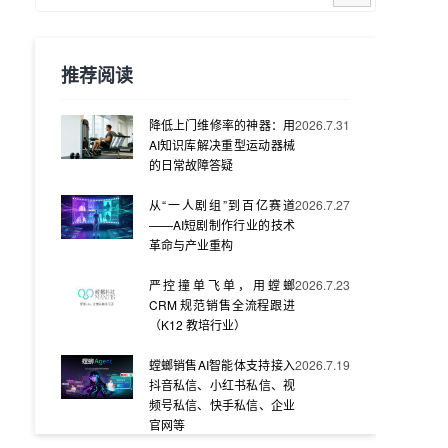
推荐阅读
降低上门维修率的神器：用
2026.7.31
AI知识库解决重型运动器械
的日常故障答疑
从“一人剧组”到百亿赛道
2026.7.27
——AI短剧制作行业的技术
革命与产业重构
严控撞单飞单，用螳螂
2026.7.23
CRM 规范销售全流程跟进
（K12 教培行业）
螳螂销售AI智能体支持接入
2026.7.19
抖音私信、小红书私信、视
频号私信、快手私信、企业
官网等