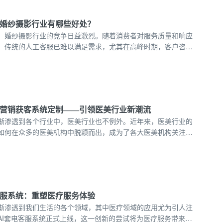
在婚纱摄影行业有哪些好处？
，婚纱摄影行业的竞争日益激烈。随着消费者对服务质量和响应
，传统的人工客服已难以满足需求，尤其在高峰时期，客户咨询
户体验和运营效率，越来越多的婚纱摄影机构开始引入AI在线客
，营销获客系统定制——引领医美行业新潮流
渐渗透到各个行业中，医美行业也不例外。近年来，医美行业的
如何在众多的医美机构中脱颖而出，成为了各大医美机构关注的
线客服和营销获客系统定制，正成为医美行业新的竞争优势。
客服系统：重塑医疗服务体验
渐渗透到我们生活的各个领域，其中医疗领域的应用尤为引人注
AI套电客服系统正式上线，这一创新的尝试将为医疗服务带来前