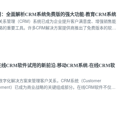
用：全面解析CRM系统免费版的强大功能-教育CRM系统
关系管理（CRM）系统已成为企业提升客户满意度、增强销售能
略的重要工具。许多CRM解决方案提供商推出了免费版本的软
增加成本的情况下实现客户关系管理的初步需求。本文将全面解
的功能特性，帮助用户更好地了解其在业务中的应用价值。
线CRM软件试用的新前沿-移动CRM系统-在线CRM软
字化解决方案来管理客户关系，CRM系统（Customer
 Management）已成为商业战略的关键组成部分。在线CRM软件不仅提
分析功能，而且现在，随着移动设备的普及，移动CRM正在成为
管理客户的新途径。