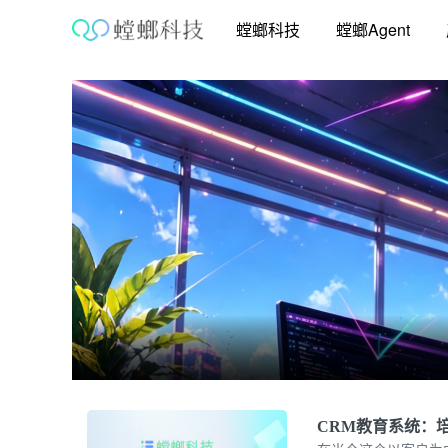
跳
螳螂科技
螳螂Agent
至
内
容
CRM教育系统：