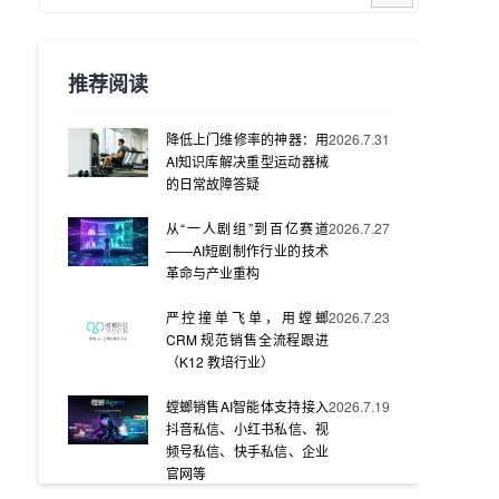
推荐阅读
降低上门维修率的神器：用
2026.7.31
AI知识库解决重型运动器械
的日常故障答疑
从“一人剧组”到百亿赛道
2026.7.27
——AI短剧制作行业的技术
革命与产业重构
严控撞单飞单，用螳螂
2026.7.23
CRM 规范销售全流程跟进
（K12 教培行业）
螳螂销售AI智能体支持接入
2026.7.19
抖音私信、小红书私信、视
频号私信、快手私信、企业
官网等