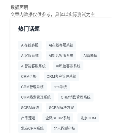
教育AI在线客服怎么选？螳
2026.7.17
数据声明
螂系统专为K12/职业教育/
文章内数据仅供参考，具体以实际测试为主
素质教育定制，获客+服务
+转化一体化
热门话题
从线索清洗到预约成交：螳
2026.7.16
螂科技销售AI智能体覆盖售
AI在线客服
AI在线客服系统
前全流程
AI客服系统
AI对话客服系统
AI智能体
一站式SCRM系统企微解决
2026.7.14
方案 打通私域营销全流程
AI智能客服系统
AI私信客服系统
CRM价格
CRM客户管理系统
商用SCRM系统企微工具
2026.7.14
自动拓客运维 降低运营成
CRM管理系统
crm系统
本
CRM线索管理系统
CRM销售管理系统
SCRM系统企微版 适配企
2026.7.14
业微信 私域用户精细化管
SCRM系统
SCRM解决方案
理
产品速递
企微SCRM系统
北京CRM
教育CRM系统怎么选？螳
2026.7.10
北京CRM系统
北京螳螂科技
螂教育CRM助力教培机构