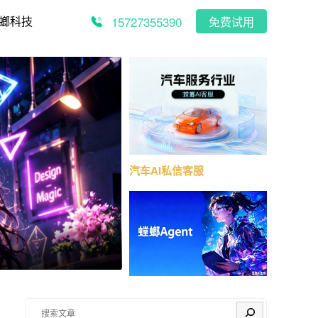
15727355390
螂科技
免费试用
汽车AI私信客服
搜索