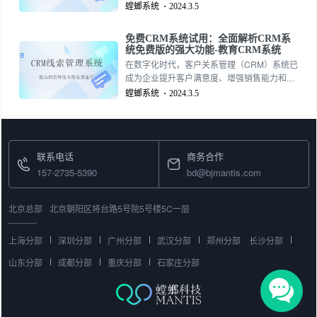
CRM教培管理系统（CRM）。本文将向您介
螳螂系统
2024.3.5
绍CRM教培管理系统的功能和优势，帮助您进
一步了解如何利用这一利器提升教育机构的管
免费CRM系统试用：全面解析CRM系
理水平。
统免费版的强大功能-教育CRM系统
在数字化时代，客户关系管理（CRM）系统已
成为企业提升客户满意度、增强销售能力和优
化市场营销策略的重要工具。许多CRM解决方
螳螂系统
2024.3.5
案提供商推出了免费版本的软件，以帮助企业
在不增加成本的情况下实现客户关系管理的初
步需求。本文将全面解析CRM系统免费版的功
能特性，帮助用户更好地了解其在业务中的应
联系电话
商务合作
用价值。
157-2735-5390
bd@bjmantis.com
北京总部
北京朝阳区将台路5号院5号楼5C一层
上海分部
深圳分部
广州分部
武汉分部
郑州分部
长沙分部
山东分部
成都分部
重庆分部
石家庄分部