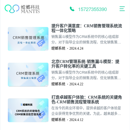
跳
至
15727355390
内
容
提升客户满意度：CRM销售管理系统流
程一体化策略
销售漏斗模型作为CRM系统中的核心组成部
分，对于指导企业的销售流程、优化销售策
略、提高客户转化率具有至关重要的作用。
螳螂系统
2024.4.24
157-2735-5390
北京CRM管理系统-销售漏斗模型：提
升客户转化率的关键工具
销售漏斗模型作为CRM系统中的核心组成部
分，对于指导企业的销售流程、优化销售策
略、提高客户转化率具有至关重要的作用。
螳螂系统
2024.4.22
157-2735-5390
打造卓越客户体验：CRM系统的关键角
色-CRM销售流程管理系统
在当今的商业环境中，提供卓越的客户体验是
企业获得竞争优势的关键。为此，越来越多的
企业开始依赖客户关系管理（CRM）系统来提
螳螂系统
2024.4.12
升服务质量和客户满意度。CRM系统的核心功
能不仅有助于优化客户互动，还能够提升企业