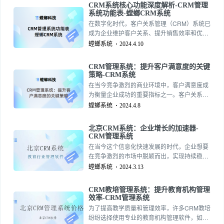
CRM系统核心功能深度解析-CRM管理
的运营效率。接下来，我们将探讨CRM系统如
系统功能表-螳螂CRM系统
何通过其核心功能实现这些目标。157-2735-
在数字化时代，客户关系管理（CRM）系统已
5390
成为企业维护客户关系、提升销售效率和优化
市场营销策略的重要工具。一个高效的CRM系
螳螂系统
2024.4.10
统核心功能深度解析-CRM管理系统功能表-螳
螂CRM系统不仅能够帮助企业更好地理解客户
CRM管理系统：提升客户满意度的关键
需求，还能够提供数据分析，以便制定更加精
策略-CRM系统
准的业务决策。157-2735-5390
在当今竞争激烈的商业环境中，客户满意度成
为衡量企业成功的重要指标之一。客户关系管
理（CRM）系统是企业与客户互动的中枢，它
螳螂系统
2024.4.8
不仅帮助企业管理客户信息，还能通过数据分
析提升服务质量，进而提高客户满意度。本文
北京CRM系统：企业增长的加速器-
将探讨如何利用CRM管理系统有效地提升客户
CRM管理系统
满意度。
在当今这个信息化快速发展的时代，企业想要
在竞争激烈的市场中脱颖而出，实现持续稳定
的增长，就必须对客户关系管理（CRM）给予
螳螂系统
2024.3.13
足够的重视。北京CRM系统的应用则成为企业
优化管理、提升效益的重要工具。今天，我们
CRM教培管理系统：提升教育机构管理
就来深入了解北京CRM系统-CRM客户管理软
效率-CRM管理系统
件的重要性以及它是如何帮助企业实现客户管
为了提高教学质量和管理效率，许多CRM教培
理自动化、提高工作效率和客户满意度的。
纷纷选择使用专业的教育机构管理软件，如