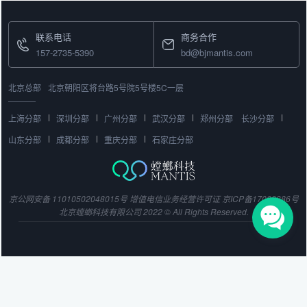
Relationship Management）销售管理系统便
显得尤为重要。今天，我们就来探讨上海的企
联系电话
商务合作
业在采用CRM销售管理系统后，是如何实现销
157-2735-5390
售管理的优化和业绩的提升。157-2735-5390
bd@bjmantis.com
北京总部
北京朝阳区将台路5号院5号楼5C一层
上海分部
深圳分部
广州分部
武汉分部
郑州分部
长沙分部
山东分部
成都分部
重庆分部
石家庄分部
京公网安备 11010502048015号
增值电信业务经营许可证
京ICP备17003386号
北京螳螂科技有限公司 2022 © All Rights Reserved.