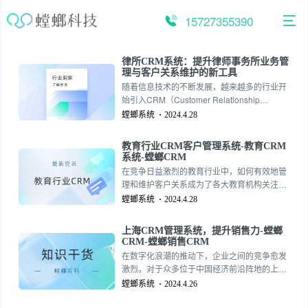
跳
至
15727355390
内
容
律所CRM系统：提升律师事务所业务管
理与客户关系维护的新工具
随着信息技术的不断发展，越来越多的行业开
始引入CRM（Customer Relationship
Management，客户关系管理）系统来提升业
螳螂系统
2024.4.28
务管理水平和客户满意度。在法律服务领域，
律所CRM系统也逐渐成为律师事务所提升业务
教育行业CRM客户管理系统-教育CRM
管理效率和客户关系维护的重要工具。本文将
系统-螳螂CRM
围绕律所CRM系统的核心内容展开讨论。157-
在竞争日益激烈的教育行业中，如何有效地管
2735-5390
理和维护客户关系成为了各大教育机构关注的
焦点。随着信息技术的不断发展，越来越多的
螳螂系统
2024.4.28
教育机构开始引入CRM（Customer
Relationship Management，客户关系管理）
上海CRM管理系统，提升销售力-螳螂
系统，以提升服务质量和客户满意度。本文将
CRM-螳螂销售CRM
围绕教育行业CRM客户管理系统的核心内容展
在数字化浪潮的推动下，企业之间的竞争愈发
开讨论。157-2735-5390
激烈。对于众多位于中国经济前沿阵地的上海
企业而言，如何有效地管理客户关系、提升销
螳螂系统
2024.4.26
售效率，已经成为它们持续成长的关键。此
时，一个高效能的CRM（Customer