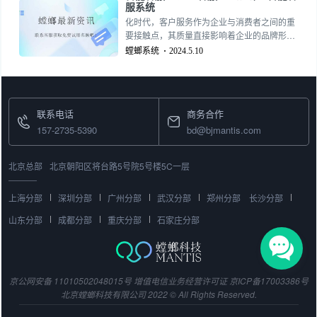
展开详细介绍；15727355390
服系统
化时代，客户服务作为企业与消费者之间的重
要接触点，其质量直接影响着企业的品牌形象
和客户满意度。然而，传统的人工客服常常因
螳螂系统
2024.5.10
为培训不足、情绪波动或经验差异而难以提供
始终如一的专业化服务。157-2735-5390
联系电话
商务合作
157-2735-5390
bd@bjmantis.com
北京总部
北京朝阳区将台路5号院5号楼5C一层
上海分部
深圳分部
广州分部
武汉分部
郑州分部
长沙分部
山东分部
成都分部
重庆分部
石家庄分部
京公网安备 11010502048015号
增值电信业务经营许可证
京ICP备17003386号
北京螳螂科技有限公司 2022 © All Rights Reserved.