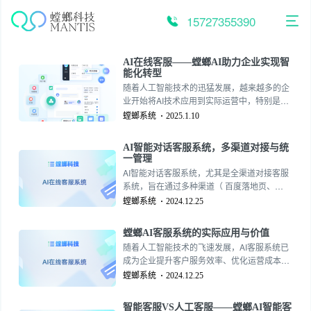
跳
至
15727355390
内
容
AI在线客服——螳螂AI助力企业实现智
能化转型
随着人工智能技术的迅猛发展，越来越多的企
业开始将AI技术应用到实际运营中，特别是在
客户服务领域。螳螂AI在线客服凭借其智能
螳螂系统
2025.1.10
化、高效化、个性化的特点，成为了现代企业
在提升客户服务质量、降低运营成本方面的重
AI智能对话客服系统，多渠道对接与统
要工具。通过精准的客户需求分析和实时响
一管理
应，螳螂AI在线客服的索取率已经能够与人工
AI智能对话客服系统，尤其是全渠道对接客服
客服相媲美，且为企业带来了更高的效益。
系统，旨在通过多种渠道（ 百度落地页、
APP、小红书私信、抖音私信、快手私信、微
螳螂系统
2024.12.25
信公众号 等）为用户提供无缝的支持。这样的
系统需要集成多种功能，确保为客户提供高
螳螂AI客服系统的实际应用与价值
效、个性化且一致的服务。以下是详细的功能
随着人工智能技术的飞速发展，AI客服系统已
模块：
成为企业提升客户服务效率、优化运营成本的
重要工具。许多企业在选择AI客服系统时，对
螳螂系统
2024.12.25
AI智能客服系统的实际应用和价值到底在哪些
方面，本文将就螳螂AI客服系统的采购价值，
智能客服VS人工客服——螳螂AI智能客