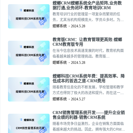
螳螂CRM螳螂系统全产品矩阵,业务数
适合自己的系统。157-2735-5390
据打通,业务闭环-教育培训CRM
教育培训行业的管理是一项复杂而繁琐的任
务，尤其当机构规模庞大、学员众多时。为了
提高教育机构的管理效率、优化学员服务体
螳螂系统
2024.5.28
验，许多企业开始使用CRM（Customer
Relationship Management）系统。157-
教育版CRM：让教育管理更高效-螳螂
2735-5390
CRM教育版专用
在当今信息技术高速发展的时代，教育机构面
临着越来越多的管理挑战。教育版
CRM（Customer Relationship
螳螂系统
2024.5.28
Management）应运而生，为教育机构提供了
更高效的管理解决方案。本文将深入探讨教育
螳螂科技CRM系统年费：提高效率、降
版CRM的定义、功能以及其对教育管理的影
低成本的首选之道-CRM费用
响。157-2735-5390
随着教育信息化的不断发展，学校管理和教学
方式也得到了极大的改进和提升。而在这一系
列的变革中，CRM教育系统已经成为了不可或
螳螂系统
2024.5.27
缺的工具。本文将为大家详细介绍CRM教育系
统的功能特点和优势，帮助读者更好地了解和
CRM销售管理系统开发——提升企业销
选择适合自己学校的系统。157-2735-5390
售业绩的利器-销售CRM系统
随着市场竞争日益激烈，企业在销售方面面临
着越来越大的挑战。因此，拥有强大的CRM销