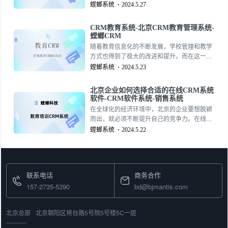
售管理系统成为了企业提高销售业绩的重要工
螳螂系统
2024.5.27
具。本文将重点介绍CRM销售管理系统的功能
与优势，以及如何开发一套符合企业需求的
CRM教育系统-北京CRM教育管理系统-
CRM销售管理系统。157-2735-5390
螳螂CRM
随着教育信息化的不断发展，学校管理和教学
方式也得到了极大的改进和提升。而在这一系
列的变革中，CRM教育系统已经成为了不可或
螳螂系统
2024.5.23
缺的工具。本文将为大家详细介绍CRM教育系
统的功能特点和优势，帮助读者更好地了解和
北京企业如何选择合适的在线CRM系统
选择适合自己学校的系统。157-2735-5390
软件-CRM软件系统-销售系统
在全球化的经济环境中，北京的企业要想脱颖
而出，就必须不断提升自己的竞争力。在线
CRM系统软件作为企业提升客户满意度和销售
螳螂系统
2024.5.22
业绩的有力工具，其价值不容忽视。本文将探
讨在线CRM系统如何帮助北京企业提升竞争
力。157-2735-5390
联系电话
商务合作
157-2735-5390
bd@bjmantis.com
北京总部
北京朝阳区将台路5号院5号楼5C一层