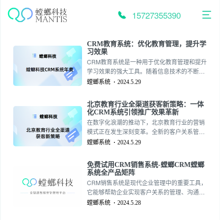
跳
至
15727355390
内
容
CRM教育系统：优化教育管理，提升学
习效果
CRM教育系统是一种用于优化教育管理和提升
学习效果的强大工具。随着信息技术的不断发
展，传统的教育方式已经无法满足现代学习者
螳螂系统
2024.5.29
的需求。CRM教育系统以其全面且高效的功
能，正成为学校、培训机构和教育机构的首
北京教育行业全渠道获客新策略：一体
选。157-2735-5390
化CRM系统引领推广效果革新
在数字化浪潮的推动下，北京教育行业的营销
模式正在发生深刻变革。全新的客户关系管理
（CRM）系统功能正在改变教育机构的获客方
螳螂系统
2024.5.29
式，通过全渠道获客引流和智能化管理，为教
育行业带来前所未有的推广效率和精准度。本
免费试用CRM销售系统-螳螂CRM螳螂
文将详细介绍这一系统的创新功能及其对教育
系统全产品矩阵
行业市场推广的积极影响。157-2735-5390
CRM销售系统是现代企业管理中的重要工具，
它能够帮助企业实现客户关系的管理、沟通与
营销等多项功能。而在众多的CRM销售系统
螳螂系统
2024.5.28
中，免费试用的产品备受关注。本文将为您介
绍免费试用CRM销售系统的优势以及如何选择