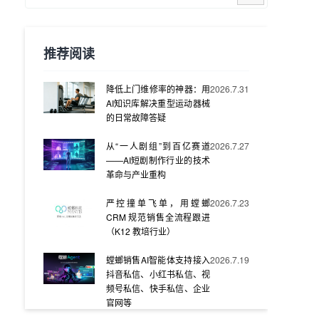
推荐阅读
降低上门维修率的神器：用
2026.7.31
AI知识库解决重型运动器械
的日常故障答疑
从“一人剧组”到百亿赛道
2026.7.27
——AI短剧制作行业的技术
革命与产业重构
严控撞单飞单，用螳螂
2026.7.23
CRM 规范销售全流程跟进
（K12 教培行业）
螳螂销售AI智能体支持接入
2026.7.19
抖音私信、小红书私信、视
频号私信、快手私信、企业
官网等