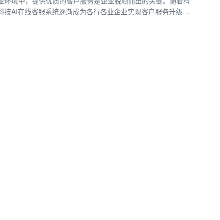
业环境中，提供优质的客户服务是企业脱颖而出的关键。随着科
科技AI在线客服系统逐渐成为各行各业企业实现客户服务升级的
与人工客服的双重优势，螳螂科技AI在线客服系统在全渠道接入
的潜力。15727355390