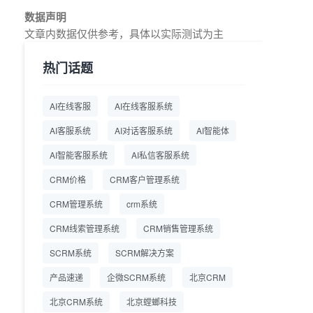
教育AI在线客服怎么选？螳
2026.7.17
数据声明
螂系统专为K12/职业教育/
文章内数据仅供参考，具体以实际测试为主
素质教育定制，获客+服务
+转化一体化
热门话题
从线索清洗到预约成交：螳
2026.7.16
螂科技销售AI智能体覆盖售
AI在线客服
AI在线客服系统
前全流程
AI客服系统
AI对话客服系统
AI智能体
一站式SCRM系统企微解决
2026.7.14
方案 打通私域营销全流程
AI智能客服系统
AI私信客服系统
CRM价格
CRM客户管理系统
商用SCRM系统企微工具
2026.7.14
自动拓客运维 降低运营成
CRM管理系统
crm系统
本
CRM线索管理系统
CRM销售管理系统
SCRM系统企微版 适配企
2026.7.14
业微信 私域用户精细化管
SCRM系统
SCRM解决方案
理
产品速递
企微SCRM系统
北京CRM
教育CRM系统怎么选？螳
2026.7.10
北京CRM系统
北京螳螂科技
螂教育CRM助力教培机构