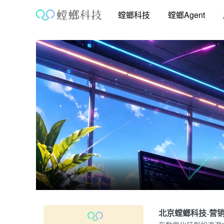
跳
螳螂科技
螳螂Agent
至
内
容
北京螳螂科技-营