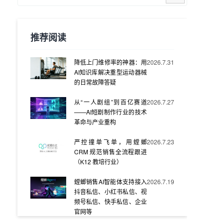
推荐阅读
降低上门维修率的神器：用
2026.7.31
AI知识库解决重型运动器械
的日常故障答疑
从“一人剧组”到百亿赛道
2026.7.27
——AI短剧制作行业的技术
革命与产业重构
严控撞单飞单，用螳螂
2026.7.23
CRM 规范销售全流程跟进
（K12 教培行业）
螳螂销售AI智能体支持接入
2026.7.19
抖音私信、小红书私信、视
频号私信、快手私信、企业
官网等