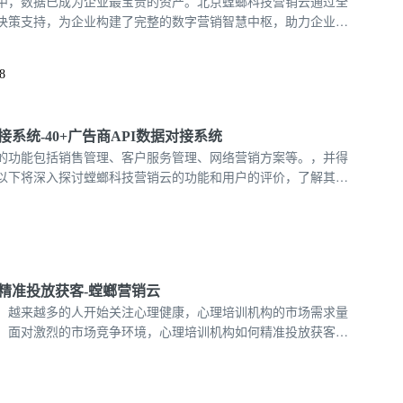
中，数据已成为企业最宝贵的资产。北京螳螂科技营销云通过全
决策支持，为企业构建了完整的数字营销智慧中枢，助力企业在
得先机。
8
系统-40+广告商API数据对接系统
的功能包括销售管理、客户服务管理、网络营销方案等。，并得
以下将深入探讨螳螂科技营销云的功能和用户的评价，了解其在
355390
精准投放获客-螳螂营销云
，越来越多的人开始关注心理健康，心理培训机构的市场需求量
，面对激烈的市场竞争环境，心理培训机构如何精准投放获客，
键，那么今天螳螂科技结合眼下投放获客趁手工具营销云来说说