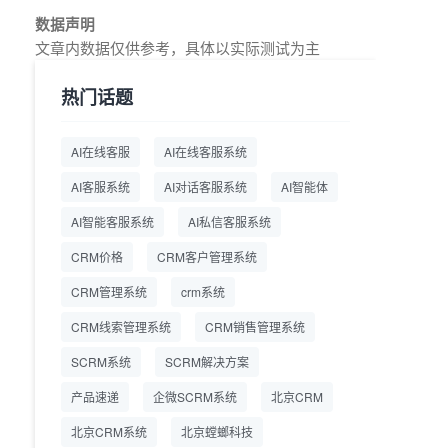
教育AI在线客服怎么选？螳
2026.7.17
数据声明
螂系统专为K12/职业教育/
文章内数据仅供参考，具体以实际测试为主
素质教育定制，获客+服务
+转化一体化
热门话题
从线索清洗到预约成交：螳
2026.7.16
螂科技销售AI智能体覆盖售
AI在线客服
AI在线客服系统
前全流程
AI客服系统
AI对话客服系统
AI智能体
一站式SCRM系统企微解决
2026.7.14
方案 打通私域营销全流程
AI智能客服系统
AI私信客服系统
CRM价格
CRM客户管理系统
商用SCRM系统企微工具
2026.7.14
自动拓客运维 降低运营成
CRM管理系统
crm系统
本
CRM线索管理系统
CRM销售管理系统
SCRM系统企微版 适配企
2026.7.14
业微信 私域用户精细化管
SCRM系统
SCRM解决方案
理
产品速递
企微SCRM系统
北京CRM
教育CRM系统怎么选？螳
2026.7.10
北京CRM系统
北京螳螂科技
螂教育CRM助力教培机构