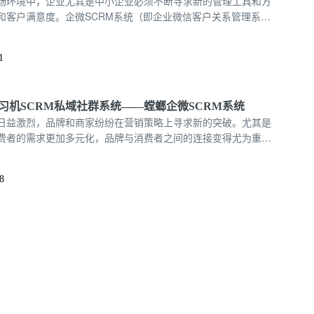
场环境中，企业尤其是中小企业必须不断寻求新的管理工具和方
和客户满意度。企微SCRM系统（即企业微信客户关系管理系
管理工具，正在受到越来越多企业的关注和应用。这种系统通过
分析，帮助企业实现精细化管理，从而优化客户关系，提升销售
1
习机SCRM私域社群系统——螳螂企微SCRM系统
日益激烈，品牌和商家纷纷在营销策略上寻求新的突破。尤其是
费者的需求更加多元化，品牌与消费者之间的连接变得尤为重
性、增加转化率、强化客户关系，成为了电商零售行业的核心挑
状，螳螂企微SCRM系统应运而生，特别是在学习机领域的应
8
势，推动了私域流量的运营和管理。