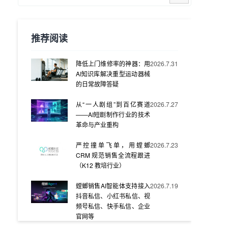
推荐阅读
降低上门维修率的神器：用
2026.7.31
AI知识库解决重型运动器械
的日常故障答疑
从“一人剧组”到百亿赛道
2026.7.27
——AI短剧制作行业的技术
革命与产业重构
严控撞单飞单，用螳螂
2026.7.23
CRM 规范销售全流程跟进
（K12 教培行业）
螳螂销售AI智能体支持接入
2026.7.19
抖音私信、小红书私信、视
频号私信、快手私信、企业
官网等