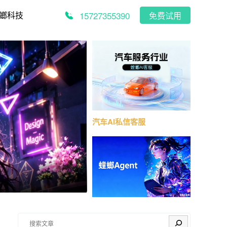
15727355390
螂科技
免费试用
汽车AI私信客服
搜索