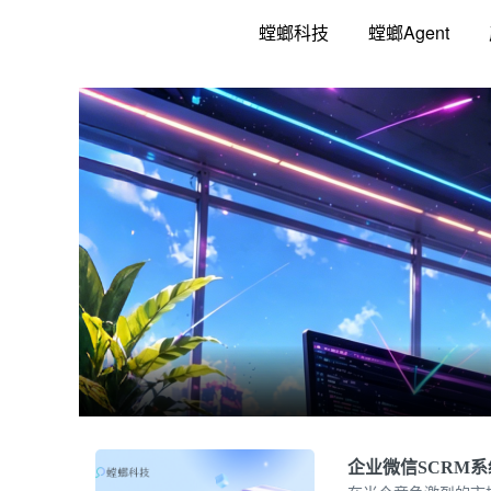
跳
螳螂科技
螳螂Agent
至
内
容
企业微信SCRM