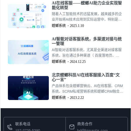
AI在线客服——螳螂AI助力企业实现智
能化转型
随着人工智能技术的迅猛发展，越来越多的企
业开始将AI技术应用到实际运营中，特别是在
客户服务领域。螳螂AI在线客服凭借其智能
螳螂系统
2025.1.10
化、高效化、个性化的特点，成为了现代企业
在提升客户服务质量、降低运营成本方面的重
AI智能对话客服系统，多渠道对接与统
要工具。通过精准的客户需求分析和实时响
一管理
应，螳螂AI在线客服的索取率已经能够与人工
AI智能对话客服系统，尤其是全渠道对接客服
客服相媲美，且为企业带来了更高的效益。
系统，旨在通过多种渠道（ 百度落地页、
APP、小红书私信、抖音私信、快手私信、微
螳螂系统
2024.12.25
信公众号 等）为用户提供无缝的支持。这样的
系统需要集成多种功能，确保为客户提供高
北京螳螂科技AI在线客服接入百度“文
效、个性化且一致的服务。以下是详细的功能
心一言”
模块：
产品体系包含螳螂营销云、AI在线客服、CRM
系统、SCRM私域营销系统和螳螂CRM融合
版，真正从推广、销售到运营管理的全链路闭
螳螂系统
2023.2.22
环服务，
联系电话
商务合作
157-2735-5390
bd@bjmantis.com