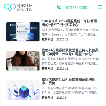
跳
至
15727355390
内
容
1000台车和1个AI客服系统：车队管理
者的“低空飞行”指挥中心
“司机半路抛锚了，最近的救援点在哪？”“这车
左前大灯不亮了，怎么报修？”“上个月的油费
补贴明细发我一下”——经营滴滴车队、租赁公
螳螂系统
2026.5.12
司或政企车队的你，私信里永远涌动着司机
端、承租方发来的各类突发状况和行政查询。
螳螂AI在线客服系统是否支持与其他渠
道（如抖音、公众号）客服一体化？
客户服务的多样性和灵活性已经成为企业成功
的重要因素。随着社交媒体平台和即时通讯软
件的崛起，客户对快速反应和无缝沟通的需求
螳螂系统
2026.1.12
越来越高。作为一款人工智能在线客服系统，
螳螂AI不仅能提供高效的客户服务功能，还在
医疗大健康行业AI在线客服系统功能
与其他渠道如抖音和公众号的客服一体化方面
点、优势
展现了强大的能力。
人工智能技术在各个领域的应用越来越广泛。
近年来，人工智能在医疗领域的应用也取得了
显著成效。作为其中的佼佼者，北京螳螂科技
螳螂系统
2025.7.9
医疗AI在线客服系统为患者提供了便捷高效的
医疗服务，成为改变医疗服务的新里程碑。