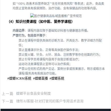
如 “100% 改善术后营养缺乏”“无任何食用风险” 等表述；此外，食品类
均禁止宣称具有疾病预防、治疗功能、含有保健品的功效等内容。
（4）知识付费课程（如中医、营养学课程）
内容边界
：课程内容应限于基础知识科普与健康理念传播。
严禁行为，包括但不限于
：
禁止在课程中提供具体的诊断方法、开具处方、教学详细方剂配
伍；
禁止直播演示针灸、正骨等具体医疗操作手法；
禁止拔火罐、针灸、火针、放血、注射教学等存在创面的行为；
禁止引导学员将课程内容用于自我诊断或治疗；
运动功法类课程禁止宣称可以治疗疾病；
严禁以任何形式的用户见证、案例分享或效果展示，明示或暗示本
课程/服务具有疾病治疗功能。
#
螳螂SCRM系统
#
螳螂直播
#
螳螂系统
上一篇
螳螂平台食品安全制度
下一篇
律所AI客服-针对打官司的客户专用话术咨询