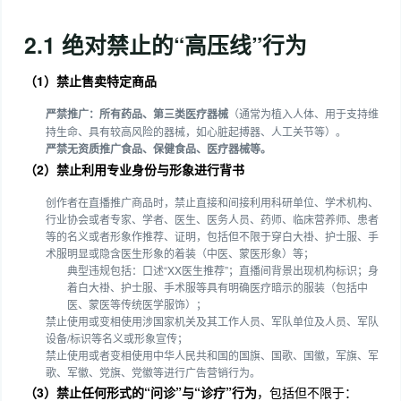
2.1 绝对禁止的“高压线”行为
（1）禁止售卖特定商品
严禁推广：所有药品、第三类医疗器械
（通常为植入人体、用于支持维
持生命、具有较高风险的器械，如心脏起搏器、人工关节等）。
严禁
无资质推广食品、保健食品、医疗器械等。
（2）禁止利用专业身份与形象进行背书
创作者在直播推广商品时，禁止直接和间接利用科研单位、学术机构、
行业协会或者专家、学者、医生、医务人员、药师、临床营养师、患者
等的名义或者形象作推荐、证明，包括但不限于穿白大褂、护士服、手
术服明显或隐含医生形象的着装（中医、蒙医形象）等；
典型违规包括：口述“XX医生推荐”；直播间背景出现机构标识；身
着白大褂、护士服、手术服等具有明确医疗暗示的服装（包括中
医、蒙医等传统医学服饰）；
禁止使用或变相使用涉国家机关及其工作人员、军队单位及人员、军队
设备/标识等名义或形象宣传；
禁止使用或者变相使用中华人民共和国的国旗、国歌、国徽，军旗、军
歌、军徽、党旗、党徽等进行广告营销行为。
（3）禁止任何形式的“问诊”与“诊疗”行为
，包括但不限于：