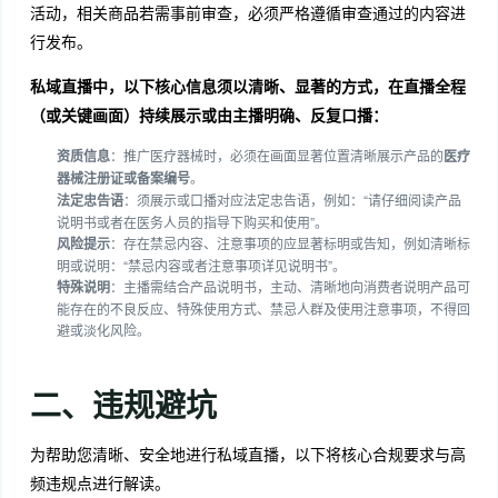
活动，相关商品若需事前审查，必须严格遵循审查通过的内容进
行发布。
私域直播中，以下核心信息须以清晰、显著的方式，在直播全程
（或关键画面）持续展示或由主播明确、反复口播：
资质信息
：推广医疗器械时，必须在画面显著位置清晰展示产品的
医疗
器械注册证或备案编号
。
法定忠告语
：须展示或口播对应法定忠告语，例如：“请仔细阅读产品
说明书或者在医务人员的指导下购买和使用”。
风险提示
：存在禁忌内容、注意事项的应显著标明或告知，例如清晰标
明或说明：“禁忌内容或者注意事项详见说明书”。
特殊说明
：主播需结合产品说明书，主动、清晰地向消费者说明产品可
能存在的不良反应、特殊使用方式、禁忌人群及使用注意事项，不得回
避或淡化风险。
二、违规避坑
为帮助您清晰、安全地进行私域直播，以下将核心合规要求与高
频违规点进行解读。