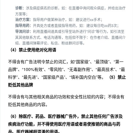
诊断：
涉及病症病名的诊断，如：在直播中询问观众病症，并给出治疗
方案等；
治疗方案：
指导用户做某种治疗，如：建议进行xx手术；
指导用药：
开具处方或者直接指导用药，如：建议每日吃xx药3次；
导流问诊：
利用直播间道具或引导至站外进行”问诊”等行为，如引流至
其其他联系方式、电话沟通等，包括但不限于：在作者介绍、直播间介
绍、直播间弹幕评论、私信、粉丝群问诊等。
（4）禁止使用绝对化用语
不得含有广告法明令禁止的词汇，如“国家级”、“最顶级”、“第一
品牌”、“100%有效”、“零风险”、“无毒副作用”、“最高技术”、“最
科学”、“最先进”、“国家级产品”、“填补国内空白”等。
（5）禁止
贬低其他品牌
不得含有与其他相关商品的功效和安全性比较的内容；不得含有
贬低其他商品的内容。
（6）
除医疗、药品、医疗器械广告外，禁止其他任何广告涉及
疾病治疗功能，并不得使用医疗用语或者易使推销的商品与药
品、医疗器械相混淆的用语。