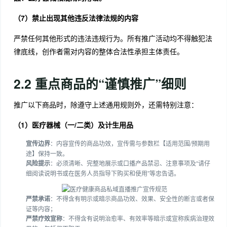
（7）禁止出现其他违反法律法规的内容
严禁任何其他形式的违法违规行为。所有推广活动均不得触犯法
律底线，创作者需对内容的整体合法性承担主体责任。
2.2 重点商品的“谨慎推广”细则
推广以下商品时，除遵守上述通用规则外，还需特别注意：
（1）医疗器械（一/二类）及计生用品
宣传边界
：内容宣传的商品功效，宣传需与参数栏【适用范围/预期用
途】保持一致。
风险提示
：必须清晰、完整地展示或口播产品禁忌、注意事项及“请仔
细阅读说明书或在医务人员指导下购买和使用”等忠告语。
严禁承诺
：不得含有明示或暗示商品功效、效果、安全性的断言或者保
证等内容；
严禁疗效宣称
：不得含有说明治愈率、有效率等暗示或宣称疾病治理效