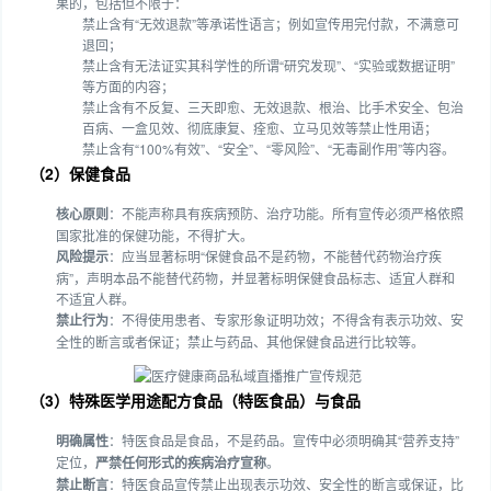
果的，包括但不限于：
禁止含有“无效退款”等承诺性语言；例如宣传用完付款，不满意可
退回；
禁止含有无法证实其科学性的所谓“研究发现”、“实验或数据证明”
等方面的内容；
禁止含有不反复、三天即愈、无效退款、根治、比手术安全、包治
百病、一盒见效、彻底康复、痊愈、立马见效等禁止性用语；
禁止含有“100%有效”、“安全”、“零风险”、“无毒副作用”等内容。
（2）保健食品
核心原则
：不能声称具有疾病预防、治疗功能。​所有宣传必须严格依照
国家批准的保健功能，不得扩大。
风险提示
：应当显著标明“保健食品不是药物，不能替代药物治疗疾
病”，声明本品不能替代药物，并显著标明保健食品标志、适宜人群和
不适宜人群。
禁止行为
：不得使用患者、专家形象证明功效；不得含有表示功效、安
全性的断言或者保证；禁止与药品、其他保健食品进行比较等。
（3）特殊医学用途配方食品（特医食品）与食品
明确属性
：特医食品是食品，不是药品。宣传中必须明确其“营养支持”
定位，
严禁任何形式的疾病治疗宣称
。
禁止断言
：特医食品宣传禁止出现表示功效、安全性的断言或保证，比