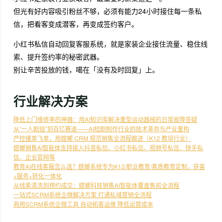
但光有好内容吸引粉丝不够，必须有能力24小时接住每一条私
信，把看客变成潜客，再变成签约客户。
小红书私信自动回复客服系统，就是家装企业接住流量、稳住线
索、提升签约率的秘密武器。
别让辛苦投放的钱，噶在「没有及时回复」上。
行业解决方案
降低上门维修率的神器：用AI知识库解决重型运动器械的日常故障答疑
从“一人剧组”到百亿赛道——AI短剧制作行业的技术革命与产业重构
严控撞单飞单，用螳螂 CRM 规范销售全流程跟进（K12 教培行业）
螳螂销售AI智能体支持接入抖音私信、小红书私信、视频号私信、快手私
信、企业官网等
教育AI在线客服怎么选？螳螂系统专为K12/职业教育/素质教育定制，获客
+服务+转化一体化
从线索清洗到预约成交：螳螂科技销售AI智能体覆盖售前全流程
一站式SCRM系统企微解决方案 打通私域营销全流程
商用SCRM系统企微工具 自动拓客运维 降低运营成本