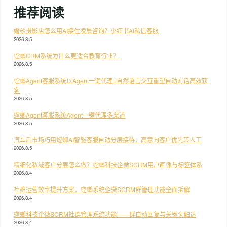
推荐阅读
婚纱摄影店怎么用AI接住凌晨咨询？小红书AI私信客服
2026.8.5
螳螂CRM系统为什么更适合教育行业？
2026.8.5
螳螂Agent客服系统以Agent一键代理+自然语言交互重塑自动对话高效获
客
2026.8.5
螳螂Agent客服系统Agent一键代理多渠道
2026.8.5
汽车后市场巧用螳螂AI智能客服自动分层接待，高意向客户优先转人工
2026.8.5
精细化私域客户分层怎么做？螳螂科技企微SCRM用户画像与标签体系
2026.8.4
社群运营效率提升方案，螳螂系统企微SCRM群管理功能全面拆解
2026.8.4
螳螂科技企微SCRM社群管理系统功能——群自动回复与关键词触达
2026.8.4