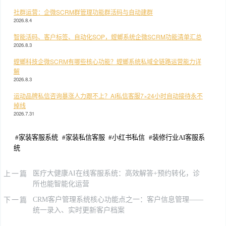
社群运营：企微SCRM群管理功能群活码与自动建群
2026.8.4
智能活码、客户标签、自动化SOP，螳螂系统企微SCRM功能清单汇总
2026.8.3
螳螂科技企微SCRM有哪些核心功能？螳螂系统私域全链路运营能力详
解
2026.8.3
运动品牌私信咨询暴涨人力跟不上？AI私信客服7×24小时自动接待永不
掉线
2026.7.31
#
家装客服系统
#
家装私信客服
#
小红书私信
#
装修行业AI客服系
统
上一篇
医疗大健康AI在线客服系统：高效解答+预约转化，诊
所也能智能化运营
下一篇
CRM客户管理系统核心功能点之一：客户信息管理——
统一录入、实时更新客户档案