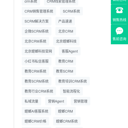
crm系统
CRM线索管理系统
营成本
CRM销售管理系统
SCRM系统
SCRM系统企微版 适配
2026.7.14
销售热线
SCRM解决方案
企业微信 私域用户精细
产品速递
化管理
企微SCRM系统
北京CRM
教育CRM系统怎么选？
2026.7.10
售前咨询
北京CRM系统
北京螳螂科技
螳螂教育CRM助力教培
机构精细化运营
北京螳螂科技官网
客服Agent
小红书私信客服
教育CRM
教育CRM系统
教育SCRM
教育SCRM系统
教育培训CRM系统
教育行业CRM系统
智能流程化
私域流量
营销Agent
营销管理
螳螂AI客服系统
螳螂CRM
螳螂CRM价格
螳螂CRM系统