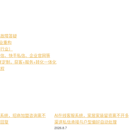
常故障答疑
产业重构
培行业）
私信、快手私信、企业官网等
教育定制，获客+服务+转化一体化
流程
服系统，招商加盟咨询离不
AI在线客服系统，家居家装留资离不开多
键回复
渠道私信承接与户型偏好自动处理
2026.8.7