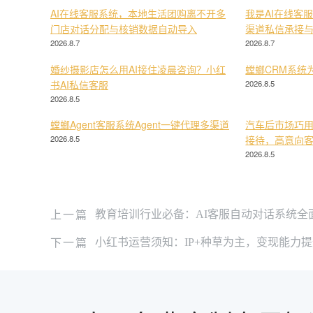
AI在线客服系统，本地生活团购离不开多
我是AI在线客
门店对话分配与核销数据自动导入
渠道私信承接
2026.8.7
2026.8.7
婚纱摄影店怎么用AI接住凌晨咨询？小红
螳螂CRM系统
书AI私信客服
2026.8.5
2026.8.5
螳螂Agent客服系统Agent一键代理多渠道
汽车后市场巧用
2026.8.5
接待，高意向
2026.8.5
上一篇
教育培训行业必备：AI客服自动对话系统全
下一篇
小红书运营须知：IP+种草为主，变现能力