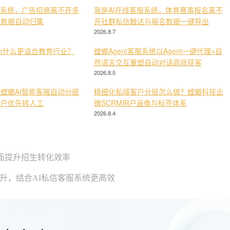
服系统，广告招商离不开多
我是AI在线客服系统，体育赛事报名离不
与数据自动归集
开社群私信触达与报名数据一键导出
2026.8.7
为什么更适合教育行业？
螳螂Agent客服系统以Agent一键代理+自
然语言交互重塑自动对话高效获客
2026.8.5
螳螂AI智能客服自动分层
精细化私域客户分层怎么做？螳螂科技企
客户优先转人工
微SCRM用户画像与标签体系
2026.8.4
面提升招生转化效率
提升，结合AI私信客服系统更高效