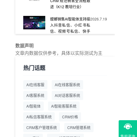
CRM 规范销售全流程跟
进（K12 教培行业）
螳螂销售AI智能体支持接
2026.7.19
入抖音私信、小红书私
信、视频号私信、快手
私信、企业官网等
数据声明
教育AI在线客服怎么选？
2026.7.17
文章内数据仅供参考，具体以实际测试为主
螳螂系统专为K12/职业
教育/素质教育定制，获
热门话题
客+服务+转化一体化
从线索清洗到预约成
2026.7.16
AI在线客服
AI在线客服系统
交：螳螂科技销售AI智能
体覆盖售前全流程
AI客服系统
AI对话客服系统
一站式SCRM系统企微
2026.7.14
AI智能体
AI智能客服系统
解决方案 打通私域营销
AI私信客服系统
全流程
CRM价格
CRM客户管理系统
CRM管理系统
商用SCRM系统企微工
2026.7.14
具 自动拓客运维 降低运
售前咨询