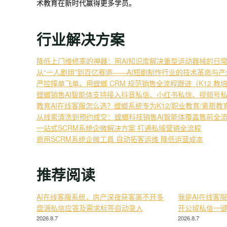
术教育在新时代赢得更多学员。
行业解决方案
降低上门维修率的神器：用AI知识库解决重型运动器械的日
从“一人剧组”到百亿赛道——AI短剧制作行业的技术革命与
严控撞单飞单，用螳螂 CRM 规范销售全流程跟进（K12 教
螳螂销售AI智能体支持接入抖音私信、小红书私信、视频号
教育AI在线客服怎么选？螳螂系统专为K12/职业教育/素质
从线索清洗到预约成交：螳螂科技销售AI智能体覆盖售前全
一站式SCRM系统企微解决方案 打通私域营销全流程
商用SCRM系统企微工具 自动拓客运维 降低运营成本
推荐阅读
AI在线客服系统，房产深夜获客离不开多
我是AI在线客
盘源私信应答及需求标签自动录入
开公域私信一
2026.8.7
2026.8.7