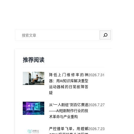
搜索
推荐阅读
降低上门维修率的神
2026.7.31
器：用AI知识库解决重型
运动器械的日常故障答
疑
从“一人剧组”到百亿赛道
2026.7.27
——AI短剧制作行业的技
术革命与产业重构
严控撞单飞单，用螳螂
2026.7.23