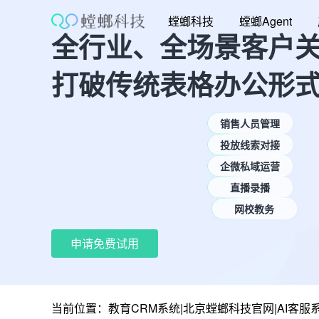
跳
螳螂科技
螳螂Agent
至
全行业、全场景客户
内
容
打破传统表格办公形
销售人员管理
投放线索对接
企微私域运营
直播录播
网校教务
申请免费试用
当前位置：
教育CRM系统|北京螳螂科技官网|AI客服