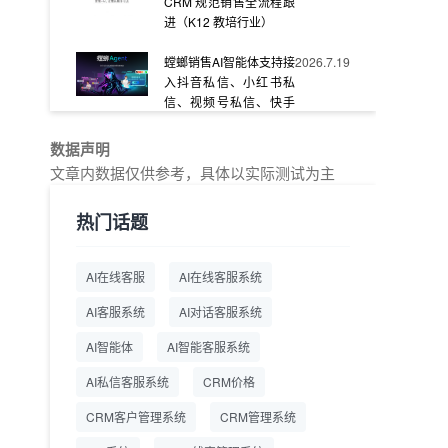
CRM 规范销售全流程跟
进（K12 教培行业）
螳螂销售AI智能体支持接
2026.7.19
入抖音私信、小红书私
信、视频号私信、快手
私信、企业官网等
数据声明
教育AI在线客服怎么选？
2026.7.17
文章内数据仅供参考，具体以实际测试为主
螳螂系统专为K12/职业
教育/素质教育定制，获
热门话题
客+服务+转化一体化
从线索清洗到预约成
2026.7.16
AI在线客服
AI在线客服系统
交：螳螂科技销售AI智能
体覆盖售前全流程
AI客服系统
AI对话客服系统
一站式SCRM系统企微
2026.7.14
AI智能体
AI智能客服系统
解决方案 打通私域营销
AI私信客服系统
全流程
CRM价格
CRM客户管理系统
CRM管理系统
商用SCRM系统企微工
2026.7.14
具 自动拓客运维 降低运