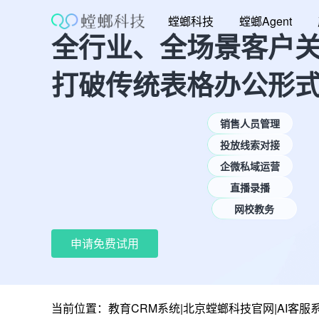
跳
螳螂科技
螳螂Agent
至
全行业、全场景客户
内
容
打破传统表格办公形
销售人员管理
投放线索对接
企微私域运营
直播录播
网校教务
申请免费试用
当前位置：
教育CRM系统|北京螳螂科技官网|AI客服