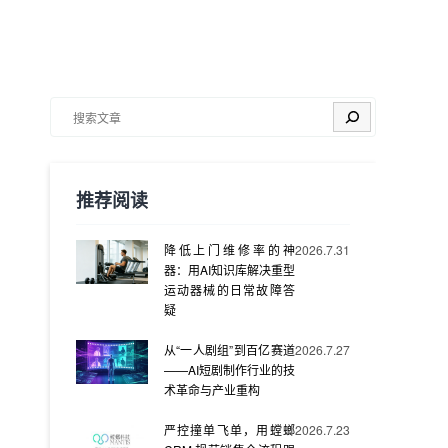
搜索
推荐阅读
降低上门维修率的神
2026.7.31
器：用AI知识库解决重型
运动器械的日常故障答
疑
从“一人剧组”到百亿赛道
2026.7.27
——AI短剧制作行业的技
术革命与产业重构
严控撞单飞单，用螳螂
2026.7.23