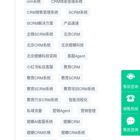
crm系统
CRM线索管理系统
营成本
CRM销售管理系统
SCRM系统
SCRM系统企微版 适配
2026.7.14
SCRM解决方案
企业微信 私域用户精细
产品速递
化管理
企微SCRM系统
北京CRM
教育CRM系统怎么选？
2026.7.10
北京CRM系统
北京螳螂科技
螳螂教育CRM助力教培
机构精细化运营
北京螳螂科技官网
客服Agent
小红书私信客服
教育CRM
教育CRM系统
教育SCRM
售前咨询
教育SCRM系统
教育培训CRM系统
教育行业CRM系统
智能流程化
销售热线
私域流量
营销Agent
营销管理
螳螂AI客服系统
螳螂CRM
售前咨询
螳螂CRM价格
螳螂CRM系统