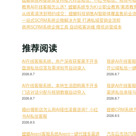
教育AI在线客服怎么选？螳螂系统专为K12/职业教育/素质
从线索清洗到预约成交：螳螂科技销售AI智能体覆盖售前全
一站式SCRM系统企微解决方案 打通私域营销全流程
商用SCRM系统企微工具 自动拓客运维 降低运营成本
推荐阅读
AI在线客服系统，房产深夜获客离不开多
我是AI在线客
盘源私信应答及需求标签自动录入
开公域私信一
2026.8.7
2026.8.7
AI在线客服系统，本地生活团购离不开多
我是AI在线客
门店对话分配与核销数据自动导入
渠道私信承接
2026.8.7
2026.8.7
婚纱摄影店怎么用AI接住凌晨咨询？小红
螳螂CRM系统
书AI私信客服
2026.8.5
2026.8.5
螳螂Agent客服系统Agent一键代理多渠道
汽车后市场巧用