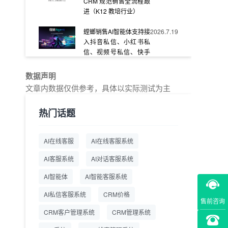
CRM 规范销售全流程跟
进（K12 教培行业）
螳螂销售AI智能体支持接
2026.7.19
入抖音私信、小红书私
信、视频号私信、快手
私信、企业官网等
数据声明
教育AI在线客服怎么选？
2026.7.17
文章内数据仅供参考，具体以实际测试为主
螳螂系统专为K12/职业
教育/素质教育定制，获
热门话题
客+服务+转化一体化
从线索清洗到预约成
2026.7.16
AI在线客服
AI在线客服系统
交：螳螂科技销售AI智能
体覆盖售前全流程
AI客服系统
AI对话客服系统
一站式SCRM系统企微
2026.7.14
AI智能体
AI智能客服系统
解决方案 打通私域营销
AI私信客服系统
全流程
CRM价格
售前咨询
CRM客户管理系统
CRM管理系统
商用SCRM系统企微工
2026.7.14
具 自动拓客运维 降低运