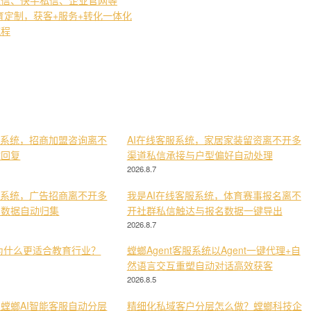
教育定制，获客+服务+转化一体化
流程
服系统，招商加盟咨询离不
AI在线客服系统，家居家装留资离不开多
键回复
渠道私信承接与户型偏好自动处理
2026.8.7
服系统，广告招商离不开多
我是AI在线客服系统，体育赛事报名离不
与数据自动归集
开社群私信触达与报名数据一键导出
2026.8.7
为什么更适合教育行业？
螳螂Agent客服系统以Agent一键代理+自
然语言交互重塑自动对话高效获客
2026.8.5
螳螂AI智能客服自动分层
精细化私域客户分层怎么做？螳螂科技企