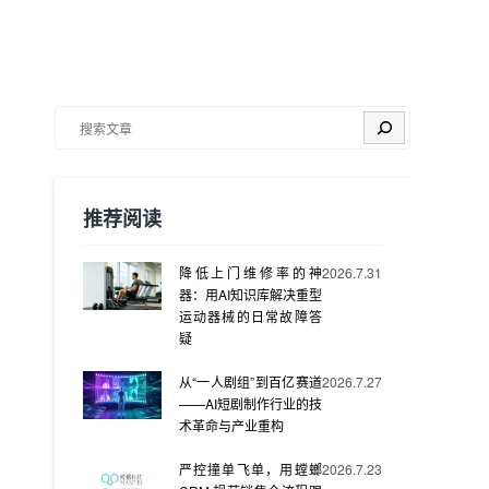
搜索
推荐阅读
降低上门维修率的神
2026.7.31
器：用AI知识库解决重型
运动器械的日常故障答
疑
从“一人剧组”到百亿赛道
2026.7.27
——AI短剧制作行业的技
术革命与产业重构
严控撞单飞单，用螳螂
2026.7.23