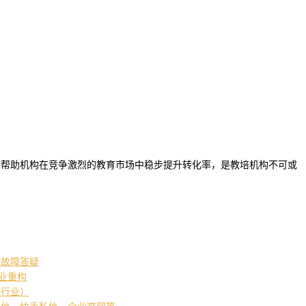
，帮助机构在竞争激烈的教育市场中稳步提升转化率，是教培机构不可或
常故障答疑
产业重构
培行业）
私信、快手私信、企业官网等