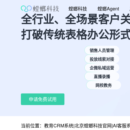
跳
螳螂科技
螳螂Agent
至
全行业、全场景客户
内
容
打破传统表格办公形
销售人员管理
投放线索对接
企微私域运营
直播录播
网校教务
申请免费试用
当前位置：
教育CRM系统|北京螳螂科技官网|AI客服