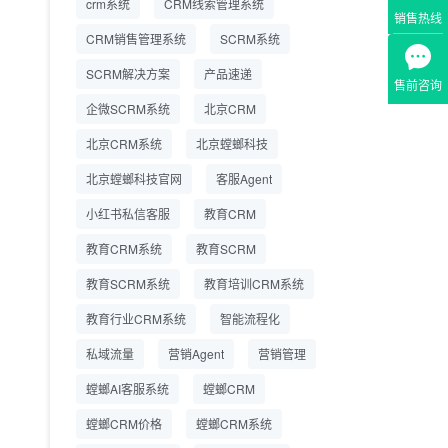
crm系统
CRM线索管理系统
营成本
销售热线
CRM销售管理系统
SCRM系统
SCRM系统企微版 适配
2026.7.14
SCRM解决方案
企业微信 私域用户精细
产品速递
售前咨询
化管理
企微SCRM系统
北京CRM
教育CRM系统怎么选？
2026.7.10
北京CRM系统
北京螳螂科技
螳螂教育CRM助力教培
机构精细化运营
北京螳螂科技官网
客服Agent
小红书私信客服
教育CRM
教育CRM系统
教育SCRM
教育SCRM系统
教育培训CRM系统
教育行业CRM系统
智能流程化
私域流量
营销Agent
营销管理
螳螂AI客服系统
螳螂CRM
螳螂CRM价格
螳螂CRM系统