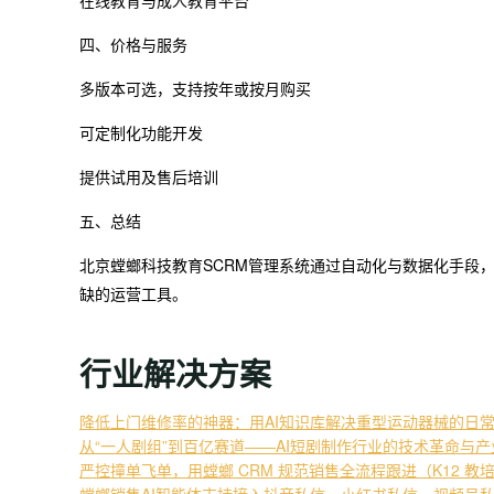
在线教育与成人教育平台
四、价格与服务
多版本可选，支持按年或按月购买
可定制化功能开发
提供试用及售后培训
五、总结
北京螳螂科技教育SCRM管理系统通过自动化与数据化手段
缺的运营工具。
行业解决方案
降低上门维修率的神器：用AI知识库解决重型运动器械的日
从“一人剧组”到百亿赛道——AI短剧制作行业的技术革命与
严控撞单飞单，用螳螂 CRM 规范销售全流程跟进（K12 教
螳螂销售AI智能体支持接入抖音私信、小红书私信、视频号