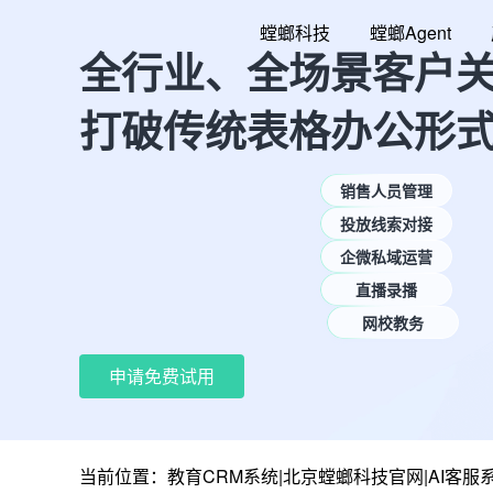
跳
螳螂科技
螳螂Agent
至
全行业、全场景客户
内
容
打破传统表格办公形
销售人员管理
投放线索对接
企微私域运营
直播录播
网校教务
申请免费试用
当前位置：
教育CRM系统|北京螳螂科技官网|AI客服