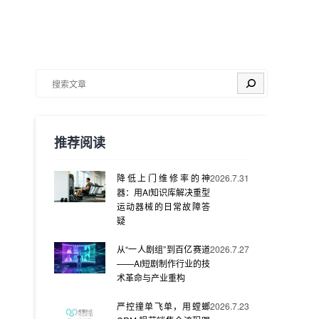
搜索
推荐阅读
降低上门维修率的神
2026.7.31
器：用AI知识库解决重型
运动器械的日常故障答
疑
从“一人剧组”到百亿赛道
2026.7.27
——AI短剧制作行业的技
术革命与产业重构
严控撞单飞单，用螳螂
2026.7.23