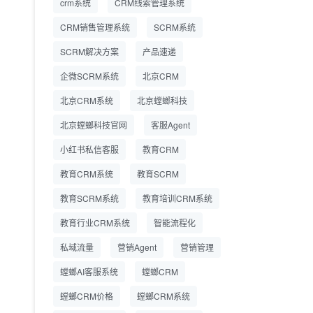
crm系统
CRM线索管理系统
营成本
CRM销售管理系统
SCRM系统
SCRM系统企微版 适配
2026.7.14
SCRM解决方案
企业微信 私域用户精细
产品速递
化管理
企微SCRM系统
北京CRM
教育CRM系统怎么选？
2026.7.10
北京CRM系统
北京螳螂科技
螳螂教育CRM助力教培
机构精细化运营
北京螳螂科技官网
客服Agent
小红书私信客服
教育CRM
教育CRM系统
教育SCRM
教育SCRM系统
教育培训CRM系统
教育行业CRM系统
智能流程化
私域流量
营销Agent
营销管理
螳螂AI客服系统
螳螂CRM
螳螂CRM价格
螳螂CRM系统