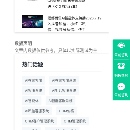
CRM 规范销售全流程跟
进（K12 教培行业）
螳螂销售AI智能体支持接
2026.7.19
入抖音私信、小红书私
信、视频号私信、快手
私信、企业官网等
数据声明
教育AI在线客服怎么选？
2026.7.17
文章内数据仅供参考，具体以实际测试为主
螳螂系统专为K12/职业
售前咨询
教育/素质教育定制，获
热门话题
客+服务+转化一体化
销售热线
从线索清洗到预约成
2026.7.16
AI在线客服
AI在线客服系统
交：螳螂科技销售AI智能
体覆盖售前全流程
AI客服系统
AI对话客服系统
售前咨询
一站式SCRM系统企微
2026.7.14
AI智能体
AI智能客服系统
解决方案 打通私域营销
AI私信客服系统
全流程
CRM价格
CRM客户管理系统
CRM管理系统
商用SCRM系统企微工
2026.7.14
具 自动拓客运维 降低运