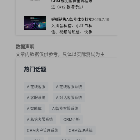
CRM 规范销售全流程跟
进（K12 教培行业）
螳螂销售AI智能体支持接
2026.7.19
入抖音私信、小红书私
信、视频号私信、快手
私信、企业官网等
数据声明
教育AI在线客服怎么选？
2026.7.17
文章内数据仅供参考，具体以实际测试为主
螳螂系统专为K12/职业
教育/素质教育定制，获
热门话题
客+服务+转化一体化
从线索清洗到预约成
2026.7.16
AI在线客服
AI在线客服系统
交：螳螂科技销售AI智能
体覆盖售前全流程
AI客服系统
AI对话客服系统
一站式SCRM系统企微
2026.7.14
AI智能体
AI智能客服系统
解决方案 打通私域营销
AI私信客服系统
全流程
CRM价格
CRM客户管理系统
CRM管理系统
商用SCRM系统企微工
2026.7.14
具 自动拓客运维 降低运