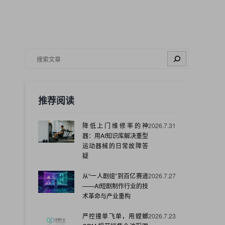
搜索
推荐阅读
降低上门维修率的神
2026.7.31
器：用AI知识库解决重型
运动器械的日常故障答
疑
从“一人剧组”到百亿赛道
2026.7.27
——AI短剧制作行业的技
术革命与产业重构
严控撞单飞单，用螳螂
2026.7.23