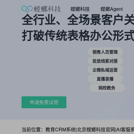
跳
螳螂科技
螳螂Agent
至
全行业、全场景客户
内
容
打破传统表格办公形
销售人员管理
投放线索对接
企微私域运营
直播录播
网校教务
申请免费试用
当前位置：
教育CRM系统|北京螳螂科技官网|AI客服