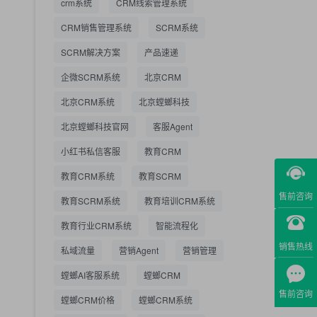
crm系统
CRM线索管理系统
营成本
CRM销售管理系统
SCRM系统
SCRM系统企微版 适配
2026.7.14
SCRM解决方案
企业微信 私域用户精细
产品速递
化管理
企微SCRM系统
北京CRM
教育CRM系统怎么选？
2026.7.10
北京CRM系统
北京螳螂科技
螳螂教育CRM助力教培
机构精细化运营
北京螳螂科技官网
客服Agent
小红书私信客服
教育CRM
教育CRM系统
教育SCRM
售前咨询
教育SCRM系统
教育培训CRM系统
教育行业CRM系统
智能流程化
销售热线
私域流量
营销Agent
营销管理
螳螂AI客服系统
螳螂CRM
售前咨询
螳螂CRM价格
螳螂CRM系统