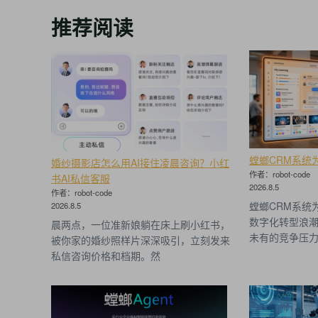
推荐阅读
螳螂CRM系统
婚纱摄影店怎么用AI接住凌晨咨询？小红
作者：robot-code
书AI私信客服
2026.8.5
作者：robot-code
螳螂CRM系统
2026.8.5
数字化转型浪
晨两点，一位准新娘躺在床上刷小红书，
未有的竞争压力
被你家的婚纱照样片深深吸引，立刻发来
私信咨询价格和档期。然