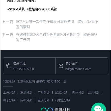
#
SCRM系统
#
教培机构SCRM系统
上一篇
SCRM系统一次性制作模板可重复使用，避免了反复配
置的繁琐
下一篇
在线教育SCRM企微管理系统ROI分析功能，覆盖40多
家广告商
联系电话
商务合作
157-2735-5390
bd@bjmantis.com
北京总部
北京朝阳区将台路5号院5号楼5C一层
上海分部
深圳分部
广州分部
武汉分部
郑州分部
长沙分部
山东分部
成都分部
重庆分部
石家庄分部