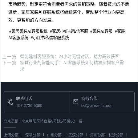
市场趋势，制定更符合消费者需求的营销策略。随着技术的不断
进步，家居家装AI客服系统将继续演化，带动整个行业向更高
效、更智能的方向发展。
#
家居家装AI客服系统
#
家居小红书私信客服
#
家装AI客服
#
家装
AI客服系统
#
小红书私信客服系统
上一篇
智能建材客服系统：24小时无缝对话，助力高效获客
下一篇
家具行业的智能助手：AI客服系统如何精准挖掘客户需
求
联系电话
商务合作
157-2735-5390
bd@bjmantis.com
北京总部
北京朝阳区将台路5号院5号楼5C一层
上海分部
深圳分部
广州分部
武汉分部
郑州分部
长沙分部