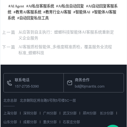
#
AI Agent
#
AI私信客服系统
#
AI私信自动回复
#
AI自动回复客服系
统
#
教育AI客服系统
#
教育行业AI客服
#
智能体AI
#
智能体AI客服
系统
#
自动回复私信工具
上一篇
从应答到自主执行：螳螂科技智能体AI客服系统重新定
义企业服务
下一篇
AI客服质检智能体_多维度精准质检，覆盖服务全流程
标准_螳螂科技
联系电话
商务合作
157-2735-5390
bd@bjmantis.com
北京总部
北京朝阳区将台路5号院5号楼5C一层
上海分部
深圳分部
广州分部
武汉分部
郑州分部
长沙分部
山东分部
成都分部
重庆分部
石家庄分部