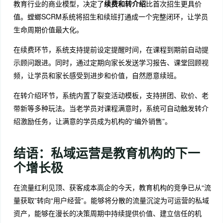
教育行业的商业模型，决定了
续费和转介绍
比首次招生更具价
值。螳螂SCRM系统将招生和续班打通成一个完整闭环，让学员
生命周期价值最大化。
在续费环节，系统支持提前设定提醒时间，在课程到期前自动提
示顾问跟进。同时，通过定期向家长发送学习报告、课堂回顾视
频，让学员和家长感受到进步和价值，自然愿意续班。
在转介绍环节，系统内置了裂变活动模板，支持拼团、砍价、老
带新等多种玩法。当老学员对课程满意时，系统可自动触发转介
绍激励任务，让满意的学员成为机构的“编外销售”。
结语：私域运营是教育机构的下一
个增长极
在流量红利见顶、获客成本高企的今天，教育机构的竞争已从“流
量获取”转向“用户经营”。能够将分散的流量沉淀为可运营的私域
资产，能够在漫长的决策周期中持续提供价值、建立信任的机