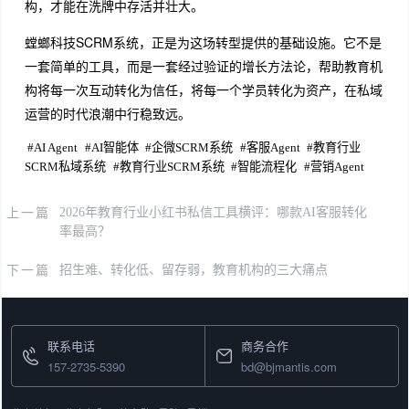
构，才能在洗牌中存活并壮大。
螳螂科技SCRM系统，正是为这场转型提供的基础设施。它不是
一套简单的工具，而是一套经过验证的增长方法论，帮助教育机
构将每一次互动转化为信任，将每一个学员转化为资产，在私域
运营的时代浪潮中行稳致远。
#
AI Agent
#
AI智能体
#
企微SCRM系统
#
客服Agent
#
教育行业
SCRM私域系统
#
教育行业SCRM系统
#
智能流程化
#
营销Agent
上一篇
2026年教育行业小红书私信工具横评：哪款AI客服转化
率最高？
下一篇
招生难、转化低、留存弱，教育机构的三大痛点
联系电话
商务合作
157-2735-5390
bd@bjmantis.com