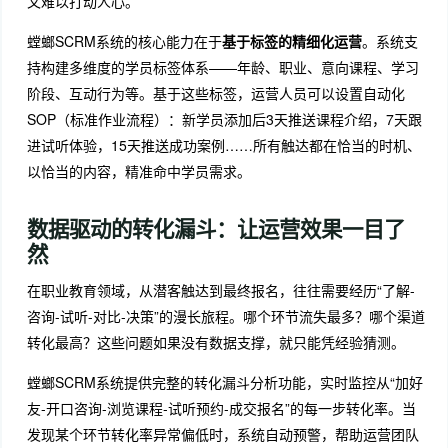
又难以打动人心。
螳螂SCRM系统的核心能力在于
基于标签的精细化运营
。系统支
持构建多维度的学员标签体系——年龄、职业、意向课程、学习
阶段、互动行为等。基于这些标签，运营人员可以设置自动化
SOP（标准作业流程）：新学员添加后3天推送课程介绍，7天跟
进试听体验，15天推送成功案例……所有触达都在恰当的时机、
以恰当的内容，精准命中学员需求。
数据驱动的转化漏斗：让运营效果一目了
然
在职业教育领域，从潜客触达到最终报名，往往需要经历“了解-
咨询-试听-对比-决策”的漫长旅程。哪个环节流失最多？哪个渠道
转化最高？这些问题如果没有数据支撑，就只能凭经验猜测。
螳螂SCRM系统提供完整的转化漏斗分析功能，实时监控从“加好
友-开口咨询-浏览课程-试听预约-成交报名”的每一步转化率。当
发现某个环节转化率异常偏低时，系统自动预警，帮助运营团队