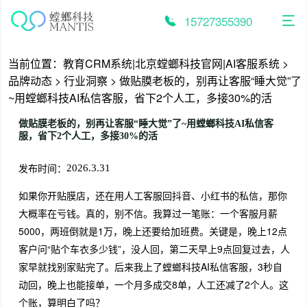
跳
至
15727355390
内
容
当前位置：
教育CRM系统|北京螳螂科技官网|AI客服系统
>
品牌动态
>
行业洞察
>
做贴膜老板的，别再让客服“睡大觉”了
~用螳螂科技AI私信客服，省下2个人工，多接30%的活
做贴膜老板的，别再让客服“睡大觉”了~用螳螂科技AI私信客
服，省下2个人工，多接30%的活
发布时间：
2026.3.31
如果你开贴膜店，还在用人工客服回抖音、小红书的私信，那你
大概率在亏钱。真的，别不信。我算过一笔账：一个客服月薪
5000，两班倒就是1万，晚上还要给加班费。关键是，晚上12点
客户问“贴个车衣多少钱”，没人回，第二天早上9点回复过去，人
家早就找别家贴完了。后来我上了螳螂科技AI私信客服，3秒自
动回，晚上也能接单，一个月多成交8单，人工还减了2个人。这
个账，算明白了吗？