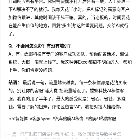
自动响应所有平台。你只需要偶尔打开后台看一眼，人工处理一
下AI解决不了的就行。我每天花半小时，把AI标记的高意向客户
加微信跟进，其他时间该干嘛干嘛。真的，当老板的，时间要花
在能产生价值的地方，回复“多少钱”这种重复问题，交给AI就行
了。
Q：不会用怎么办？有没有培训？
A：有，螳螂科技有专门的客户成功团队，帮你配置话术、调试
系统，大概一周就上线了。我这种连Excel都搞不明白的人，都能
上手，你们肯定没问题。
结语：
最后说一句，流量越来越贵，每一条私信都是花钱买来
的。别让你的客服“睡大觉”把流量睡没了。螳螂科技AI私信客
服，我真的用了半年了，最大的感受就是：省心、省钱、多赚
钱。需要了解的姐妹，评论区留言“AI”，我把对接人推给你。
#
AI智能体
#
客服Agent
#
汽车贴膜AI私信
#
贴膜AI私信客服
上一篇
汽车贴膜门店做抖音/小红书，私信回复慢导致掉单怎