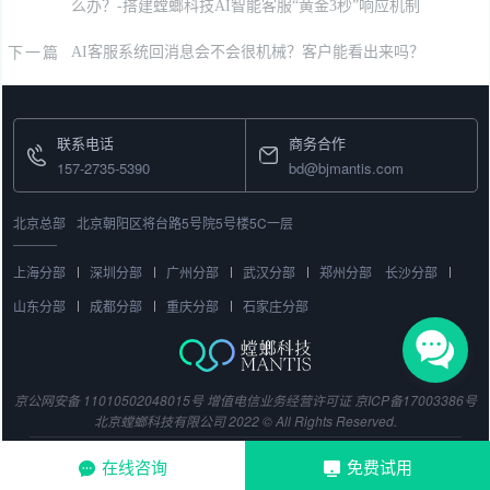
么办？-搭建螳螂科技AI智能客服“黄金3秒”响应机制
下一篇
AI客服系统回消息会不会很机械？客户能看出来吗？
联系电话
商务合作
157-2735-5390
bd@bjmantis.com
北京总部
北京朝阳区将台路5号院5号楼5C一层
上海分部
深圳分部
广州分部
武汉分部
郑州分部
长沙分部
山东分部
成都分部
重庆分部
石家庄分部
京公网安备 11010502048015号
增值电信业务经营许可证
京ICP备17003386号
北京螳螂科技有限公司 2022 © All Rights Reserved.
在线咨询
免费试用