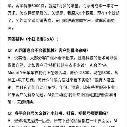
单，客单价按6000算，就是7万多的增量。而系统成本一年才一
万多，怎么算都是赚的。关键是，我原来3个客服，现在1个就够
了，另外两个调到销售岗，专门跟进高意向客户，效率反而更
高。
问答结构（小红书版Q&A）：
Q：AI回消息会不会很机械？客户能看出来吗？
A：说实话，大部分客户根本看不出来。螳螂科技的话术可以调
得很自然，比如客户问“特斯拉贴车衣多少钱”，AI会回“亲，
Model Y全车车衣我们正在做活动，原价12800，现在9800，含
施工+电子质保，您什么时候方便过来看下实物？”跟真人没区
别。而且它还能自动问车型、年份、预算，比有些客服还专业。
如果客户问复杂问题，AI会主动说“我让专业顾问加您微信详细
聊”，无缝切换。
Q：多平台账号怎么管？小红书、抖音、视频号都要看吗？
A：螳螂科技是统一后台，所有平台的私信都在一个界面回，AI