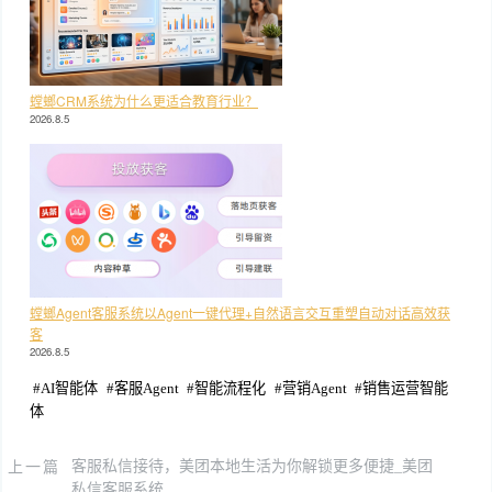
螳螂CRM系统为什么更适合教育行业？
2026.8.5
螳螂Agent客服系统以Agent一键代理+自然语言交互重塑自动对话高效获
客
2026.8.5
#
AI智能体
#
客服Agent
#
智能流程化
#
营销Agent
#
销售运营智能
体
上一篇
客服私信接待，美团本地生活为你解锁更多便捷_美团
私信客服系统