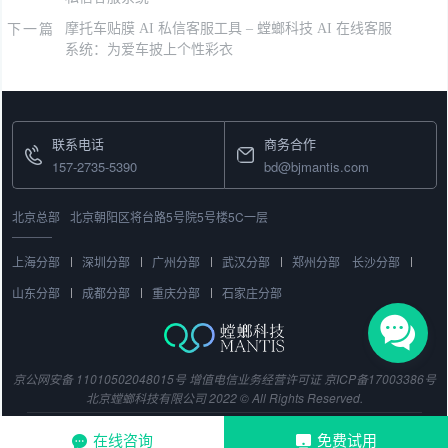
下一篇
摩托车贴膜 AI 私信客服工具 – 螳螂科技 AI 在线客服
系统：为爱车披上个性彩衣
联系电话
商务合作
157-2735-5390
bd@bjmantis.com
北京总部
北京朝阳区将台路5号院5号楼5C一层
上海分部
深圳分部
广州分部
武汉分部
郑州分部
长沙分部
山东分部
成都分部
重庆分部
石家庄分部
京公网安备 11010502048015号
增值电信业务经营许可证
京ICP备17003386号
北京螳螂科技有限公司 2022 © All Rights Reserved.
在线咨询
免费试用