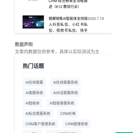
CRM 规范销售全流程跟
进（K12 教培行业）
螳螂销售AI智能体支持接
2026.7.19
入抖音私信、小红书私
信、视频号私信、快手
私信、企业官网等
数据声明
教育AI在线客服怎么选？
2026.7.17
文章内数据仅供参考，具体以实际测试为主
螳螂系统专为K12/职业
教育/素质教育定制，获
热门话题
客+服务+转化一体化
从线索清洗到预约成
2026.7.16
AI在线客服
AI在线客服系统
交：螳螂科技销售AI智能
体覆盖售前全流程
AI客服系统
AI对话客服系统
一站式SCRM系统企微
2026.7.14
AI智能体
AI智能客服系统
解决方案 打通私域营销
AI私信客服系统
全流程
CRM价格
CRM客户管理系统
CRM管理系统
商用SCRM系统企微工
2026.7.14
具 自动拓客运维 降低运