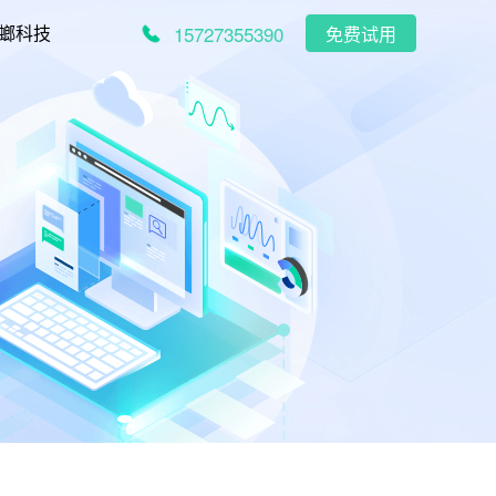
15727355390
螂科技
免费试用