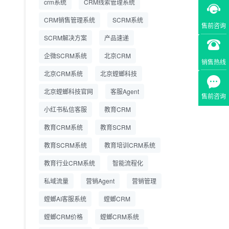
crm系统
CRM线索管理系统
营成本
CRM销售管理系统
SCRM系统
售前咨询
SCRM系统企微版 适配
2026.7.14
SCRM解决方案
企业微信 私域用户精细
产品速递
化管理
企微SCRM系统
北京CRM
销售热线
教育CRM系统怎么选？
2026.7.10
北京CRM系统
北京螳螂科技
螳螂教育CRM助力教培
机构精细化运营
北京螳螂科技官网
客服Agent
售前咨询
小红书私信客服
教育CRM
教育CRM系统
教育SCRM
教育SCRM系统
教育培训CRM系统
教育行业CRM系统
智能流程化
私域流量
营销Agent
营销管理
螳螂AI客服系统
螳螂CRM
螳螂CRM价格
螳螂CRM系统