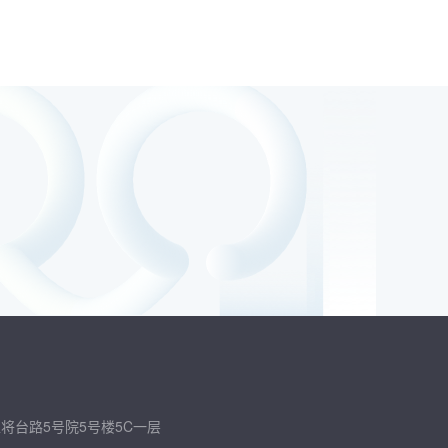
将台路5号院5号楼5C一层