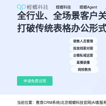
跳
螳螂科技
螳螂Agent
至
全行业、全场景客户
内
容
打破传统表格办公形
销售人员管理
投放线索对接
企微私域运营
直播录播
网校教务
申请免费试用
当前位置：
教育CRM系统|北京螳螂科技官网|AI客服