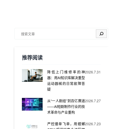
搜索
推荐阅读
降低上门维修率的神
2026.7.31
器：用AI知识库解决重型
运动器械的日常故障答
疑
从“一人剧组”到百亿赛道
2026.7.27
——AI短剧制作行业的技
术革命与产业重构
严控撞单飞单，用螳螂
2026.7.23