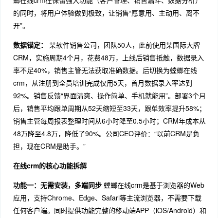
的同时，将用户体验做到极致，让销售“愿意用、主动用、离不
开”。
数据锚定：
某软件销售公司，团队50人，此前使用某国际大牌
CRM，实施周期4个月，花费48万，上线后销售抵触，数据录入
率不足40%，销售主管无法获取准确数据。后切换为螳螂在线
crm，从注册到全员培训完成仅用5天，首月数据录入率达到
92%。销售反馈“界面清爽、操作简单、手机就能用”。部署3个月
后，销售平均跟单周期从52天缩短至33天，跟单效率提升58%；
销售主管每周报表整理时间从6小时降至0.5小时；CRM年成本从
48万降至4.8万，降低了90%。公司CEO评价：“以前CRM是负
担，现在CRM是助手。”
在线crm的核心功能拆解
功能一：无需安装，多端同步
螳螂在线crm是基于浏览器的Web
应用，支持Chrome、Edge、Safari等主流浏览器，不需要下载
任何客户端。同时提供功能完整的移动端APP（iOS/Android）和