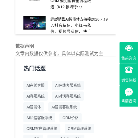
CRM 规范销售全流程跟
进（K12 教培行业）
螳螂销售AI智能体支持接
2026.7.19
入抖音私信、小红书私
信、视频号私信、快手
私信、企业官网等
数据声明
教育AI在线客服怎么选？
2026.7.17
文章内数据仅供参考，具体以实际测试为主
螳螂系统专为K12/职业
售前咨询
教育/素质教育定制，获
热门话题
客+服务+转化一体化
销售热线
从线索清洗到预约成
2026.7.16
AI在线客服
AI在线客服系统
交：螳螂科技销售AI智能
体覆盖售前全流程
AI客服系统
AI对话客服系统
售前咨询
一站式SCRM系统企微
2026.7.14
AI智能体
AI智能客服系统
解决方案 打通私域营销
AI私信客服系统
全流程
CRM价格
CRM客户管理系统
CRM管理系统
商用SCRM系统企微工
2026.7.14
具 自动拓客运维 降低运