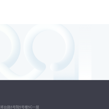
将台路5号院5号楼5C一层