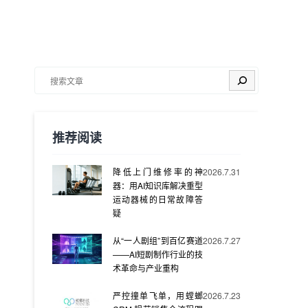
搜索
推荐阅读
降低上门维修率的神
2026.7.31
器：用AI知识库解决重型
运动器械的日常故障答
疑
从“一人剧组”到百亿赛道
2026.7.27
——AI短剧制作行业的技
术革命与产业重构
严控撞单飞单，用螳螂
2026.7.23