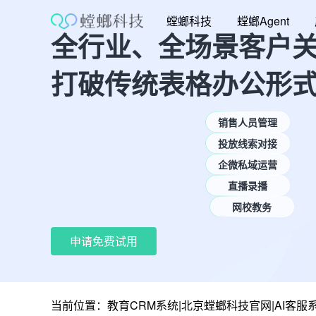
跳
螳螂科技
螳螂Agent
至
全行业、全场景客户
内
容
打破传统表格办公形
销售人员管理
投放线索对接
企微私域运营
直播录播
网校教务
申请免费试用
当前位置：
教育CRM系统|北京螳螂科技官网|AI客服