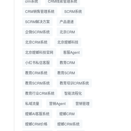
crm系统
CRM线索管理系统
营成本
CRM销售管理系统
SCRM系统
SCRM系统企微版 适配
2026.7.14
SCRM解决方案
企业微信 私域用户精细
产品速递
化管理
企微SCRM系统
北京CRM
教育CRM系统怎么选？
2026.7.10
北京CRM系统
北京螳螂科技
螳螂教育CRM助力教培
机构精细化运营
北京螳螂科技官网
客服Agent
小红书私信客服
教育CRM
教育CRM系统
教育SCRM
教育SCRM系统
教育培训CRM系统
教育行业CRM系统
智能流程化
私域流量
营销Agent
营销管理
螳螂AI客服系统
螳螂CRM
螳螂CRM价格
螳螂CRM系统