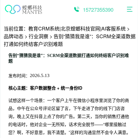
跳
至
15727355390
内
容
当前位置：
教育CRM系统|北京螳螂科技官网|AI客服系统
>
品牌动态
>
行业洞察
>
告别“猜猜我是谁”：SCRM全渠道数据
打通如何终结客户识别难题
告别“猜猜我是谁”：SCRM全渠道数据打通如何终结客户识别难
题
发布时间：
2026.5.13
核心主题：客户数据整合 + 统一身份ID
试想这样一个场景：一个客户上午在微信小程序里浏览了你的商
品，中午在公众号评论区留了言，下午走进了你的线下门店咨
询，晚上又在抖音上点了你的广告。第二天，当你的销售打通他
的电话时，他对企业一无所知，话术完全脱节——“哪里接触过
您？啊，不好意思，我不清楚。”这样的沟通显然不会令人满意。