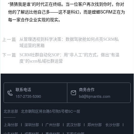
“猜猜我是谁”的时代正在终结。当一位客户再次找到你时，你对
他的了解远比他自己多——这不是科幻，而是螳螂SCRM正在为
每一家合作企业实现的现实。
上一篇
从管理透视到科学决策：数据驾驶舱如何点亮SCRM私
域运营的黑箱
下一篇
SCRM社群自动化SOP：用“非人工”的方式，做出“有温
度”的scrm私域社群运营
联系电话
商务合作
157-2735-5390
bd@bjmantis.com
北京总部
北京朝阳区将台路5号院5号楼5C一层
上海分部
深圳分部
广州分部
武汉分部
郑州分部
长沙分部
山东分部
成都分部
重庆分部
石家庄分部