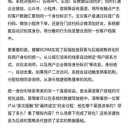
境。系统对接40+广告商API，实现广告数据自动同步；同时打通
企业微信、公众号、小程序、官网等自有渠道，将所有触点产生
的客户数据汇聚到同一个身份标识下
。无论客户是通过抖音广告
扫码、微信小程序下单，还是在门店扫码企微添加好友，系统都
能自动识别其身份，将分散的行为信息整合到同一份客户档案
中。
更重要的是，螳螂SCRM实现了前端投放获客与后端销售转化阶
段用户身份的统一。从公域引流来的线索自动绑定“用户联系方
式、对应咨询师，以及用户企业微信身份标识”等信息，身份统
一，自动去重
。如果用户二次访问，系统会自动触发熟客机制，
分配给相同咨询师，从源头规避销售撞单的风险。
统一身份ID体系带来的另一个直接收益，是全渠道客户旅程的可
视化追踪。管理者可以在系统的数据驾驶舱中，清晰看到一位客
户从“首次接触”到“最终成交”的全过程：他在哪个渠道进来的？停
留了多久？看了哪些内容？什么场景下完成了转化？这些关键信
息为后续的策略迭代提供了坚实的数据基础。