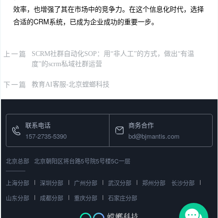
效率，也增强了其在市场中的竞争力。在这个信息化时代，选择
合适的CRM系统，已成为企业成功的重要一步。
上一篇
SCRM社群自动化SOP：用“非人工”的方式，做出“有温
度”的scrm私域社群运营
下一篇
教育AI客服-北京螳螂科技
联系电话
商务合作
157-2735-5390
bd@bjmantis.com
北京总部
北京朝阳区将台路5号院5号楼5C一层
上海分部
深圳分部
广州分部
武汉分部
郑州分部
长沙分部
山东分部
成都分部
重庆分部
石家庄分部