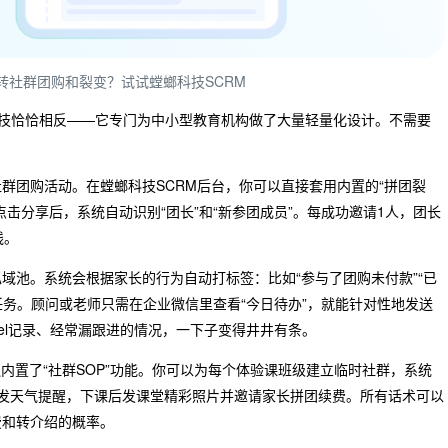
转社群团购和裂变？试试螳螂科技SCRM
螂科技恰恰相反——它专门为中小型教育机构做了大量轻量化设计。不需要
社群团购活动。在螳螂科技SCRM后台，你可以直接套用内置的“拼团裂
击分享后，系统自动识别“团长”和“新参团成员”。每成功邀请1人，团长
线。
域池。系统会根据家长的行为自动打标签：比如“参与了团购未付款”“已
任务。顾问或老师只需在企业微信里查看“今日待办”，就能针对性地发送
el记录、经常漏跟进的情况，一下子变得井井有条。
内置了“社群SOP”功能。你可以为每个体验课班级建立临时社群，系统
发天气提醒，下课后发课堂精彩照片并邀请家长拼团续费。所有话术可以
费和转介绍的概率。