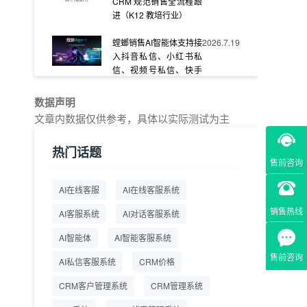
CRM 规范销售全流程跟
进（K12 教培行业）
螳螂销售AI智能体支持接
2026.7.19
入抖音私信、小红书私
信、视频号私信、快手
私信、企业官网等
数据声明
教育AI在线客服怎么选？
2026.7.17
文章内数据仅供参考，具体以实际测试为主
螳螂系统专为K12/职业
教育/素质教育定制，获
热门话题
客+服务+转化一体化
售前咨询
从线索清洗到预约成
2026.7.16
AI在线客服
AI在线客服系统
交：螳螂科技销售AI智能
体覆盖售前全流程
销售热线
AI客服系统
AI对话客服系统
一站式SCRM系统企微
2026.7.14
AI智能体
AI智能客服系统
解决方案 打通私域营销
售前咨询
AI私信客服系统
全流程
CRM价格
CRM客户管理系统
CRM管理系统
商用SCRM系统企微工
2026.7.14
具 自动拓客运维 降低运