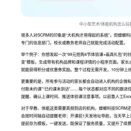
中小型艺术/体能机构怎么玩
很多人对SCRM的印象是“大机构才用得起的系统”，但螳
专门的信息部门，校长或教务老师自己就能完成活动配置。
举个例子：你想发起一次“99元抢购4节体验课+画具礼包”的
变”模板，生成带有机构品牌和课程详情的小程序页面。家长点
就能获得积分或优惠券奖励。整个过程无需开发，10分钟上
更重要的是，所有参与活动的家长都会自动进入机构的企微私
付款未约课”“已约课未到访”……每个状态都对应不同的跟进
提醒、确认上课时间、推送体验课注意事项。以前靠人工Exc
对于早教、体能这类需要高频到店的机构，螳螂科技SCRM还
会按时间轴自动提醒老师：开课前1天发地址导航，当天早上
提前存为模板，一键发送，既保证了服务质量，又提升了续