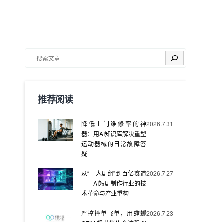
搜索
推荐阅读
降低上门维修率的神
2026.7.31
器：用AI知识库解决重型
运动器械的日常故障答
疑
从“一人剧组”到百亿赛道
2026.7.27
——AI短剧制作行业的技
术革命与产业重构
严控撞单飞单，用螳螂
2026.7.23