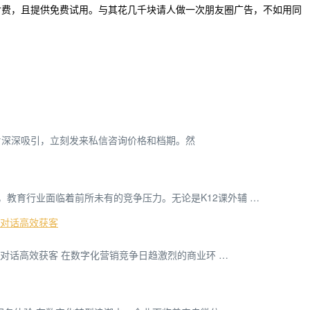
付费，且提供免费试用。与其花几千块请人做一次朋友圈广告，不如用同
片深深吸引，立刻发来私信咨询价格和档期。然
，教育行业面临着前所未有的竞争压力。无论是K12课外辅 …
动对话高效获客
自动对话高效获客 在数字化营销竞争日趋激烈的商业环 …