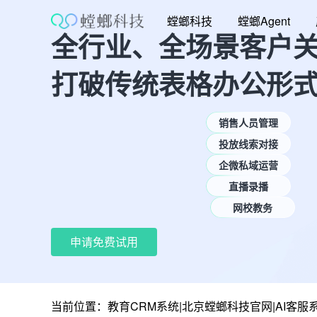
跳
螳螂科技
螳螂Agent
至
全行业、全场景客户
内
容
打破传统表格办公形
销售人员管理
投放线索对接
企微私域运营
直播录播
网校教务
申请免费试用
当前位置：
教育CRM系统|北京螳螂科技官网|AI客服