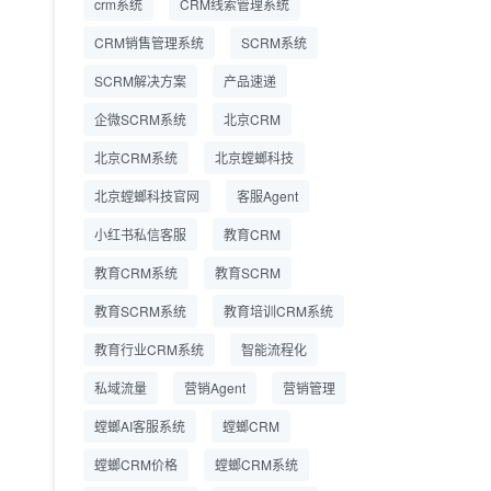
crm系统
CRM线索管理系统
营成本
CRM销售管理系统
SCRM系统
SCRM系统企微版 适配
2026.7.14
SCRM解决方案
企业微信 私域用户精细
产品速递
化管理
企微SCRM系统
北京CRM
教育CRM系统怎么选？
2026.7.10
北京CRM系统
北京螳螂科技
螳螂教育CRM助力教培
机构精细化运营
北京螳螂科技官网
客服Agent
小红书私信客服
教育CRM
教育CRM系统
教育SCRM
教育SCRM系统
教育培训CRM系统
教育行业CRM系统
智能流程化
私域流量
营销Agent
营销管理
螳螂AI客服系统
螳螂CRM
螳螂CRM价格
螳螂CRM系统